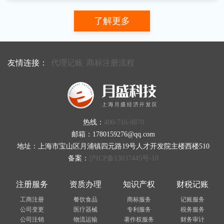
了解更多
友情连接：
代理记账
商标注册流程
热线：
400-716-8870
邮箱：1780159276@qq.com
地址：上海市宝山区月浦镇四元路19号人才开发院主楼西楼510
备案：
沪ICP备13037445号-18
注册服务
资质办理
知识产权
财税记账
工商注册
餐饮食品
商标服务
记账服务
公司变更
医疗器械
专利服务
税务服务
公司注销
物流运输
著作权服务
财务审计