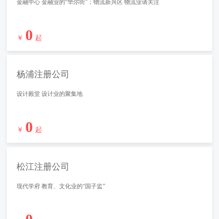
金融中心 金融业的“华尔街”；物流新兴区 物流业请关注
0
￥
起
杨浦注册公司
设计殿堂 设计业的聚集地
0
￥
起
松江注册公司
现代学府 教育、文化业的“国子监”