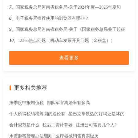
7、
国家税务总局河南省税务局-关于2024年度—2026年度和
2025年度—2027年度公益性社会组织捐赠税前扣除资格名单的
8、
电子税务局推荐使用的浏览器有哪些？
公告
9、
国家税务总局河南省税务局-关于《国家税务总局关于起征
点标准等增值税征管事项的公告》的解读
10、
12366热点问题（机动车发票开具问题（金税盘））
查看更多
更多相关推荐
按季度申报增值税
部队军官离婚率有多高
个人所得税纳税筹划的途径有
星巴克拿铁热的好喝还是冰的
会计规范是什么
税后工资计算器
注册公司需要几个人?
水资源税管理办法细则
医疗器械销售真实经历