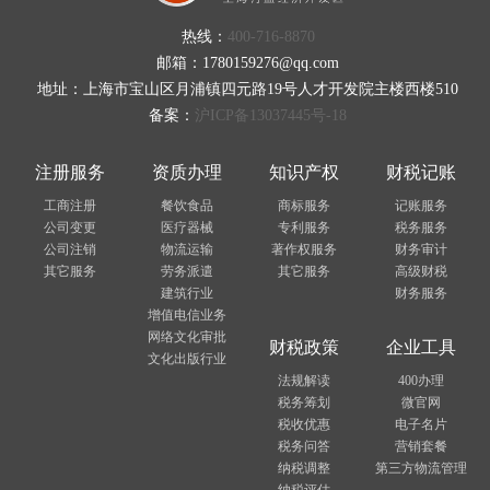
热线：
400-716-8870
邮箱：1780159276@qq.com
地址：上海市宝山区月浦镇四元路19号人才开发院主楼西楼510
备案：
沪ICP备13037445号-18
注册服务
资质办理
知识产权
财税记账
工商注册
餐饮食品
商标服务
记账服务
公司变更
医疗器械
专利服务
税务服务
公司注销
物流运输
著作权服务
财务审计
其它服务
劳务派遣
其它服务
高级财税
建筑行业
财务服务
增值电信业务
网络文化审批
财税政策
企业工具
文化出版行业
法规解读
400办理
税务筹划
微官网
税收优惠
电子名片
税务问答
营销套餐
纳税调整
第三方物流管理
纳税评估