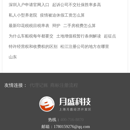
深圳入户申请官网入口
起诉公司不交社保胜率多高
私人小型养老院
疫情被迫休假工资怎么算
最新印花税税目税率表
辩护
二手房税费怎么算
为什么车船税每年都要交
土地增值税暂行条例解读
起征点
特许经营权和收费权的区别
松江注册公司的地方在哪里
山东
友情连接：
代理记账
商标注册流程
热线：
400-716-8870
邮箱：1780159276@qq.com