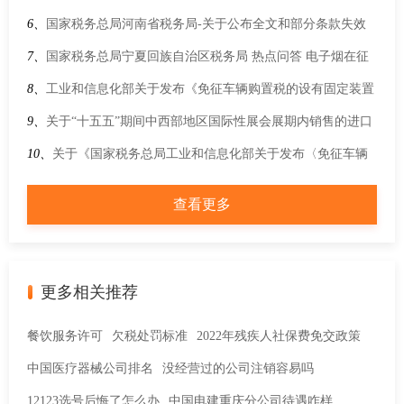
加计抵减政策的集成电路企业清单制定工作的通知
6、
国家税务总局河南省税务局-关于公布全文和部分条款失效
废止的税务规范性文件目录的公告
7、
国家税务总局宁夏回族自治区税务局 热点问答 电子烟在征
收消费税时各个环节的纳税人是如何规定的？
8、
工业和信息化部关于发布《免征车辆购置税的设有固定装置
的非运输专用作业车辆目录》（第二十二批）的公告
9、
关于“十五五”期间中西部地区国际性展会展期内销售的进口
展品税收优惠政策的通知
10、
关于《国家税务总局工业和信息化部关于发布〈免征车辆
购置税的设有固定装置的非运输专用作业车辆目录〉（第十七
查看更多
批）的公告》的解读
更多相关推荐
餐饮服务许可
欠税处罚标准
2022年残疾人社保费免交政策
中国医疗器械公司排名
没经营过的公司注销容易吗
12123选号后悔了怎么办
中国电建重庆分公司待遇咋样