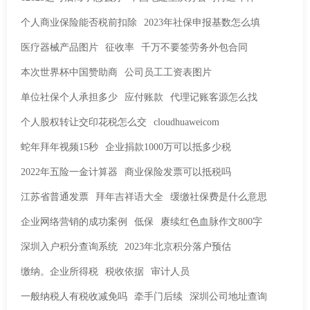
个人商业保险能否税前扣除
2023年社保申报基数怎么填
医疗器械产品图片
征收率
千万不要签劳务外包合同
本次世界杯中国赞助商
公司员工工资表图片
单位社保个人承担多少
应付账款
代理记账客源怎么找
个人股权转让交印花税怎么交
cloudhuaweicom
蛇年拜年视频15秒
企业捐款1000万可以抵多少税
2022年五险一金计算器
商业保险发票可以抵税吗
江苏省普通发票
拜年吉祥语大全
缓缴社保费是什么意思
企业网络营销的成功案例
低保
赓续红色血脉作文800字
深圳入户积分查询系统
2023年北京积分落户预估
缴纳。企业所得税
税收依据
审计人员
一般纳税人有税收减免吗
牵手门后续
深圳公司地址查询