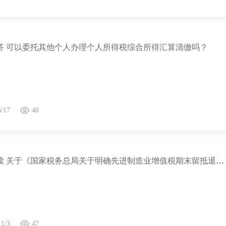
情]
答 可以委托其他个人办理个人所得税综合所得汇算清缴吗？
6/17
40
政策解读 关于《国家税务总局关于明确先进制造业增值税期末留抵退税征管问题的公告》的解读
11/3
47