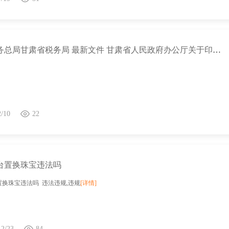
国家税务总局甘肃省税务局 最新文件 甘肃省人民政府办公厅关于印发促进高质量充分就业重点任务清单的通知
2/10
22
台置换珠宝违法吗
置换珠宝违法吗 违法违规,违规
[详情]
12/23
84