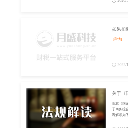
2026/
如果扣
[详情]
2022/
现就《国
子商务综
容解读如