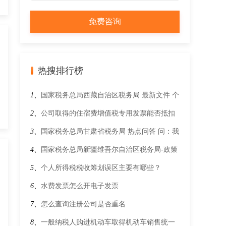
热搜排行榜
1、
国家税务总局西藏自治区税务局 最新文件 个
人所得税综合所得汇算清缴管理办法
2、
公司取得的住宿费增值税专用发票能否抵扣
进项税额？
3、
国家税务总局甘肃省税务局 热点问答 问：我
公司是一般纳税人，员工出差、休探亲假，以及
4、
国家税务总局新疆维吾尔自治区税务局-政策
公司组织员工外出旅游产生的住宿费，我们都取
文件-热点问答-税务部门为老年人提供了哪些办
5、
个人所得税税收筹划误区主要有哪些？
得了增值税专用发票，请问这些专票能否抵扣进
理年度汇算的服务？
6、
水费发票怎么开电子发票
项税额？
7、
怎么查询注册公司是否重名
8、
一般纳税人购进机动车取得机动车销售统一