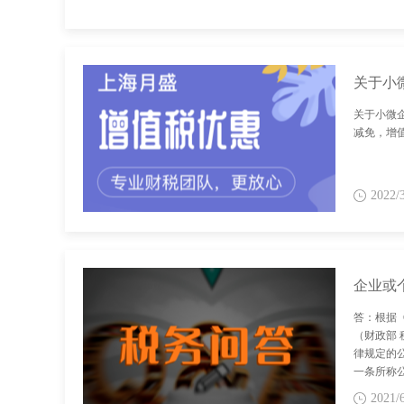
关于小
关于小微
减免，增
2022/
答：根据
（财政部 
律规定的
一条所称
的规定或
2021/