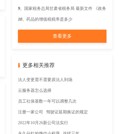
发票的，如何抵扣进项税额？
9、
国家税务总局甘肃省税务局 最新文件 《政务
数据共享条例》
10、
药品的增值税税率是多少
查看更多
更多相关推荐
法人变更需不需要原法人到场
云服务器怎么选择
员工社保基数一年可以调整几次
注册一家公司
驾驶证延期换证的规定
2022年10月26新公司法实行
永久分红的微信小程序
连续三年