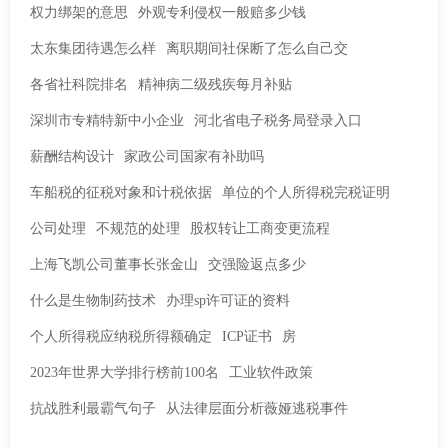
权力绑架的意思
外观专利侵权一般赔多少钱
太东集团待遇怎么样
离职期间社保断了怎么自己交
各省社科院排名
精神病二级残疾每月补贴
深圳市专精特新中小企业
河北省电子税务局登录入口
薪酬结构设计
家政公司国家有补助吗
车船税的征税对象和计税依据
单位的个人所得税完税证明
公司处理
不规范的处理
股权转让工商变更流程
上海飞凯公司董事长张金山
交强险返点多少
什么是生物制药技术
办理sp许可证的资料
个人所得税应纳税所得额确定
ICP证书
房
2023年世界大学排行榜前100名
工业软件政策
抗战胜利最霸气句子
从法律层面分析薇娅逃税事件