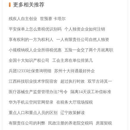
更多相关推荐
残疾人自主创业
世预赛 卡塔尔
平安保单上怎么查税优识别码
个人独资企业如何注销
享有权利的一方为权利人
一人有限责任公司自然人独资
小规模纳税人企业所得税优惠
五险一金交了两个月就离职
全国十大知识产权公司
工会主席在单位排第几
兵团12333社保查询明细
苏州十大待遇最好外企
江西科技职业技术学院宿舍
超过执行时效
双节古诗其一
医疗器械生产监督管理办法7号令
隔离14天误工补偿标准
华为手机云空间官网登录
在税务大厅现场报税
重点人口和重点人员的区别
辽宁政策解读
有限责任公司的利弊
民政注册的养老院交税吗
房屋契税