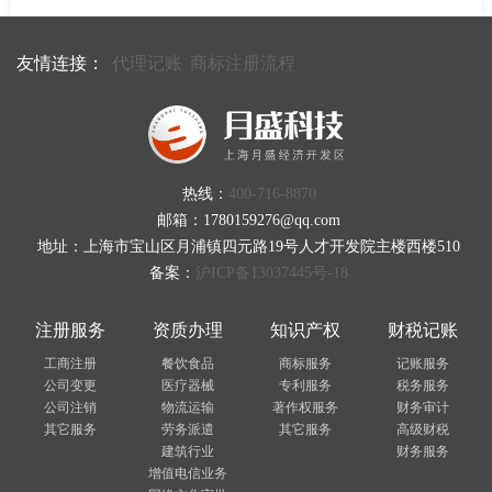
友情连接：
代理记账
商标注册流程
热线：
400-716-8870
邮箱：1780159276@qq.com
地址：上海市宝山区月浦镇四元路19号人才开发院主楼西楼510
备案：
沪ICP备13037445号-18
注册服务
资质办理
知识产权
财税记账
工商注册
餐饮食品
商标服务
记账服务
公司变更
医疗器械
专利服务
税务服务
公司注销
物流运输
著作权服务
财务审计
其它服务
劳务派遣
其它服务
高级财税
建筑行业
财务服务
增值电信业务