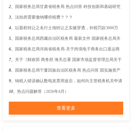
2、
国家税务总局甘肃省税务局 热点问答 科技创新和基础研究
税收优惠政策热点问题解答
3、
法拍房需要缴纳哪些税费？？？
4、
以股权转让之名行土地转让之实被穿透，补税罚款3000万
5、
国家税务总局西藏自治区税务局 最新文件 国家税务总局关
于优化纳税人延期缴纳税款等税务事项管理方式的公告
6、
国家税务总局河南省税务局-关于跨境电子商务出口退运商
品税收优惠政策的公告
7、
关于《财政部 商务部 海关总署 国家市场监督管理总局关于
应征国内环节税货物出口优化服务 规范管理有关事项的公告》
8、
国家税务总局宁夏回族自治区税务局 热点问答 因实施资产
的解读
重组被合并的，尚未抵扣的进项税额是否可以由合并后的纳税
9、
纳税人错误确认数电发票用途后，如何向主管税务机关申请
人继续抵扣？
更正？
10、
热点问题解答（2026年4月）
查看更多