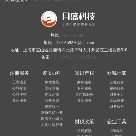
热线：
400-716-8870
邮箱：1780159276@qq.com
地址：上海市宝山区月浦镇四元路19号人才开发院主楼西楼510
备案：
沪ICP备13037445号-18
注册服务
资质办理
知识产权
财税记账
工商注册
餐饮食品
商标服务
记账服务
公司变更
医疗器械
专利服务
税务服务
公司注销
物流运输
著作权服务
财务审计
其它服务
劳务派遣
其它服务
高级财税
建筑行业
财务服务
增值电信业务
网络文化审批
财税政策
企业工具
文化出版行业
法规解读
400办理