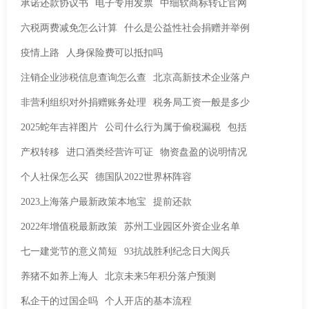
承诺还款协议书
电子专用发票
中细软商标转让官网
六税两费减免怎么计算
什么是公益性社会捐赠并举例
疫情上路
人身保险费可以抵扣吗
注销企业涉税信息查询怎么查
北京高新技术企业落户
非营利组织对外捐赠账务处理
税务局工资一般是多少
2025蛇年吉祥图片
公司什么行为属于偷税漏税
包括
产权转移
进口酒类经营许可证
物资盘盈的说明情况
个人社保怎么买
德国队2022世界杯阵容
2023上海落户最新政策本地宝
提前还款
2022年增值税最新政策
苏州工业园区外资企业名单
七一建党节的意义简短
93抗战胜利纪念日大阅兵
养猪不如养上海人
北京未来5年积分落户预测
私企干的过国企吗
个人开店的基本流程