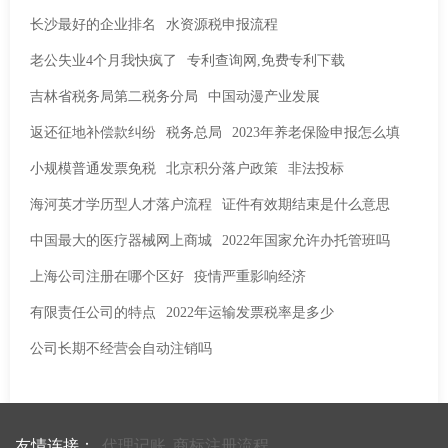
长沙最好的企业排名
水资源税申报流程
老公失业4个月我快疯了
专利查询网,免费专利下载
吉林省税务局第二税务分局
中国动漫产业发展
返还征地补偿款纠纷
税务总局
2023年养老保险申报怎么填
小规模普通发票免税
北京积分落户政策
非法投标
海河英才学历型人才落户流程
证件有效期结束是什么意思
中国最大的医疗器械网上商城
2022年国家允许办托管班吗
上海公司注册在哪个区好
疫情严重影响经济
有限责任公司的特点
2022年运输发票税率是多少
公司长期不经营会自动注销吗
友情连接：
代理记账
商标注册流程