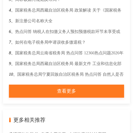
4、
国家税务总局西藏自治区税务局 政策解读 关于《国家税务
总局关于优化企业所得税预缴纳税申报有关事项的公告》的解
5、
新注册公司名称大全
读
6、
热点问答 纳税人在扣缴义务人预扣预缴税款环节未享受或
未足额享受专项附加扣除的，可以在当年内向支付工资、薪金
7、
如何在电子税务局申请误收多缴退税？
的扣缴义务人申请补充扣除吗？
8、
国家税务总局云南省税务局 热点问答 12366热点问题2026年
第3期（上半月）
9、
国家税务总局西藏自治区税务局 最新文件 工业和信息化部
关于发布《免征车辆购置税的设有固定装置的非运输专用作业
10、
国家税务总局宁夏回族自治区税务局 热点问答 自然人是否
车辆目录》（第二十一批）的公告
按照小规模纳税人纳税？
查看更多
更多相关推荐