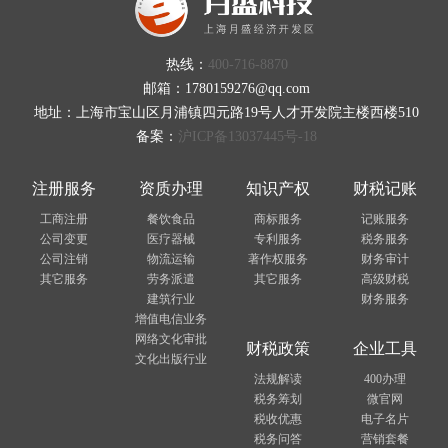
热线：
400-716-8870
邮箱：1780159276@qq.com
地址：上海市宝山区月浦镇四元路19号人才开发院主楼西楼510
备案：
沪ICP备13037445号-18
注册服务
资质办理
知识产权
财税记账
工商注册
餐饮食品
商标服务
记账服务
公司变更
医疗器械
专利服务
税务服务
公司注销
物流运输
著作权服务
财务审计
其它服务
劳务派遣
其它服务
高级财税
建筑行业
财务服务
增值电信业务
网络文化审批
财税政策
企业工具
文化出版行业
法规解读
400办理
税务筹划
微官网
税收优惠
电子名片
税务问答
营销套餐