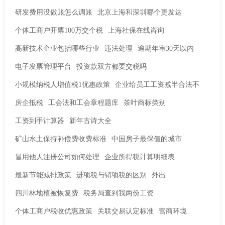
研发费用没做账怎么调账
北京上海和深圳哪个更发达
个体工商户开票100万交个税
上海社保在线咨询
高新技术企业包括哪些行业
违法处理
逾期年审30天以内
电子发票管理平台
投资款双方都要交税吗
小规模纳税人增值税1优惠政策
企业给员工工资减半合法不
房企抵税
工会法和工会章程题库
茶叶商标类别
工资到手计算器
新年古诗大全
矿山水土保持补偿费收费标准
中国房子最保值的城市
冒用他人注册公司如何处理
企业所得税计算明细表
最新节能减排政策
进项税与销项税的区别
外出
四川林地植被恢复费
税务局查到我两份工资
个体工商户税收优惠政策
关联交易认定标准
营商环境