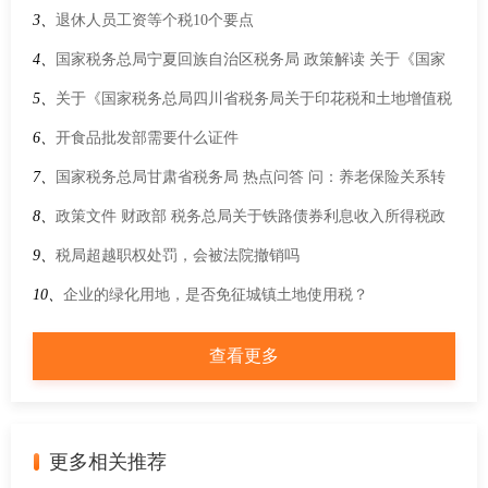
3、
退休人员工资等个税10个要点
4、
国家税务总局宁夏回族自治区税务局 政策解读 关于《国家
税务总局关于进一步落实支持个体工商户发展 个人所得税优惠
5、
关于《国家税务总局四川省税务局关于印花税和土地增值税
政策有关事项的公告》的解读
有关申报纳税期限的公告》的解读
6、
开食品批发部需要什么证件
7、
国家税务总局甘肃省税务局 热点问答 问：养老保险关系转
移有时间限制吗？
8、
政策文件 财政部 税务总局关于铁路债券利息收入所得税政
策的公告
9、
税局超越职权处罚，会被法院撤销吗
10、
企业的绿化用地，是否免征城镇土地使用税？
查看更多
更多相关推荐