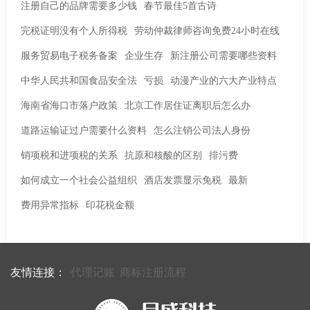
注册自己的品牌需要多少钱
春节最佳5首古诗
完税证明没有个人所得税
劳动仲裁律师咨询免费24小时在线
服务贸易电子税务备案
企业生存
新注册公司需要哪些资料
中华人民共和国食品安全法
亏损
动漫产业的六大产业特点
海南省海口市落户政策
北京工作居住证离职后怎么办
道路运输证过户需要什么资料
怎么注销公司法人身份
销项税和进项税的关系
抗原和核酸的区别
排污费
如何成立一个社会公益组织
酒店发票显示免税
最新
费用异常指标
印花税金额
友情连接：
代理记账
商标注册流程