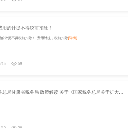
项费用的计提不得税前扣除！
费用的计提不得税前扣除！ 费用计提，税前扣除
[详情]
6/15
59
国家税务总局甘肃省税务局 政策解读 关于《国家税务总局关于扩大全额退还增值税留抵税额政策行业范围有关征管事项的公告》的解读
6/10
20