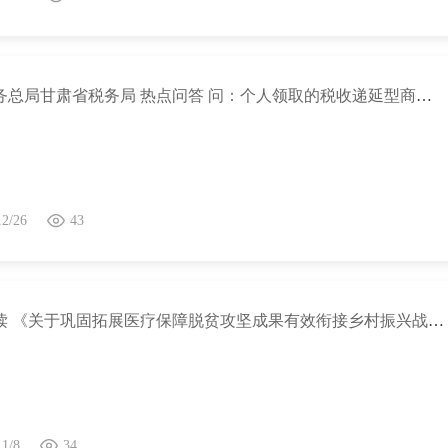
国家税务总局甘肃省税务局 热点问答 问：个人领取的税收递延型商业养老保险的养老金收入如何缴纳个人所得税？
12/26
43
政策解读 《关于巩固拓展医疗保障脱贫攻坚成果有效衔接乡村振兴战略的实施意见》政策解读
11/8
34