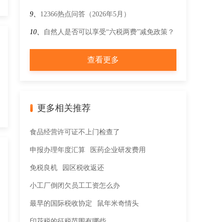
9、
12366热点问答（2026年5月）
10、
自然人是否可以享受“六税两费”减免政策？
代开发票的纳税人在代开环节能否享受“六税两
查看更多
费”减免政策？
更多相关推荐
食品经营许可证不上门检查了
申报办理年度汇算
医药企业研发费用
免税良机
园区税收返还
小工厂倒闭欠员工工资怎么办
最早的国际税收协定
鼠年米奇情头
印花税的征税范围有哪些