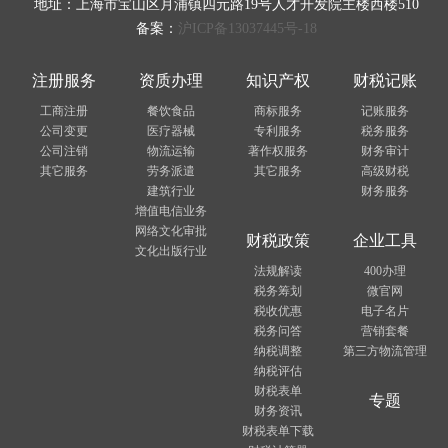
地址：上海市宝山区月浦镇四元路19号人才开发院主楼西楼510
备案：
沪ICP备13037445号-18
注册服务
资质办理
知识产权
财税记账
工商注册
餐饮食品
商标服务
记账服务
公司变更
医疗器械
专利服务
税务服务
公司注销
物流运输
著作权服务
财务审计
其它服务
劳务派遣
其它服务
高级财税
建筑行业
财务服务
增值电信业务
网络文化审批
财税政策
企业工具
文化出版行业
法规解读
400办理
税务筹划
微官网
税收优惠
电子名片
税务问答
营销套餐
纳税调整
第三方物流管理
纳税评估
财税表单
专题
财务资讯
财税表单下载