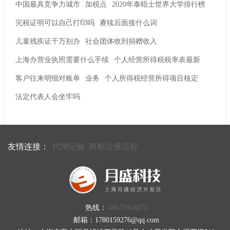
中国最具竞争力城市
加税点
2020年泰晤士世界大学排行榜
完税证明可以自己打印吗
赓续后面接什么词
儿童残疾证千万别办
社会团体收到捐赠收入
上海办营业执照需要什么手续
个人经营所得税税率表最新
客户往来明细对账单
业务
个人所得税经营所得项目核定
法定代表人会坐牢吗
友情连接：
代理记账
商标注册流程
热线：
400-716-8870
邮箱：1780159276@qq.com