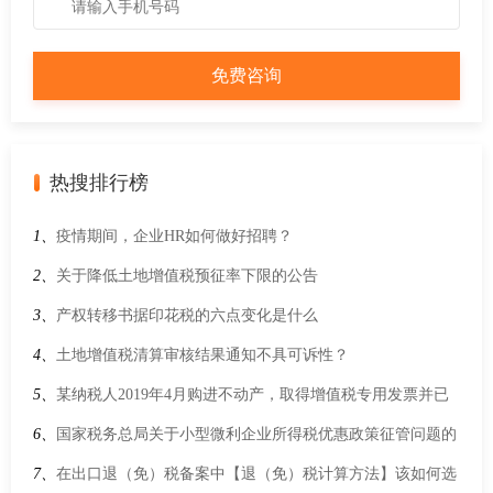
热搜排行榜
1、
疫情期间，企业HR如何做好招聘？
2、
关于降低土地增值税预征率下限的公告
3、
产权转移书据印花税的六点变化是什么
4、
土地增值税清算审核结果通知不具可诉性？
5、
某纳税人2019年4月购进不动产，取得增值税专用发票并已
认证，金额1000万元，税额90万元，应当如何填写增值税纳税
6、
国家税务总局关于小型微利企业所得税优惠政策征管问题的
申报表？
公告(国家税务总局公告2022年第5号)
7、
在出口退（免）税备案中【退（免）税计算方法】该如何选