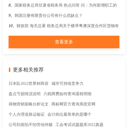
择呢？
8、
国家税务总局甘肃省税务局 热点问答 问：为何新增职工的
基本医疗保险信息未能在社保费管理客户端及时显示？
9、
韩国注册有限责任公司有什么优缺点？
10、
财政部 海关总署 税务总局关于横琴粤澳深度合作区货物有
关进出口税收政策的通知
查看更多
更多相关推荐
日本队2022世界杯阵容
城市可持续竞争力
盘点亏损情况说明
六税两费如何查询退税明细
得物营销策略分析论文
商标网官方查询系统官网
个人办理道路运输证
会计岗位最简单的是哪个
公司到底怕不怕劳动仲裁
工会考试试题题库2022真题