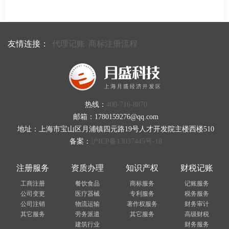
友情连接：
代理记账
商标注册流程
热线：
400-716-8870
邮箱：1780159276@qq.com
地址：上海市宝山区月浦镇四元路19号人才开发院主楼西楼510
备案：
沪ICP备13037445号-18
注册服务
资质办理
知识产权
财税记账
工商注册
餐饮食品
商标服务
记账服务
公司变更
医疗器械
专利服务
税务服务
公司注销
物流运输
著作权服务
财务审计
其它服务
劳务派遣
其它服务
高级财税
建筑行业
财务服务