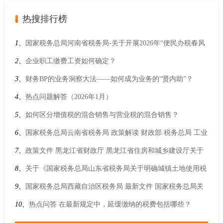
热搜排行榜
1、
国家税务总局河南省税务局-关于开展2026年“便民办税春风
行动”的意见
2、
企业职工缴费工资如何确定？
3、
财务BP的业务洞察大法——如何成为业务的“贤内助”？
4、
热点问题解答（2026年1月）
5、
如何区分增值税的混合销售与营业税的混合销售？
6、
国家税务总局云南省税务局 政策解读 财政部 税务总局 工业
和信息化部有关司负责人就调整节能汽车、新能源汽车车船税
7、
政策文件 黑龙江省财政厅 黑龙江省住房和城乡建设厅关于
优惠政策答记者问
调整全省土地增值税预征率的公告
8、
关于《国家税务总局山东省税务局关于明确城镇土地使用税
困难减免有关事项的公告》的解读
9、
国家税务总局西藏自治区税务局 最新文件 国家税务总局关
于修改《境外旅客购物离境退税管理办法（试行）》的公告
10、
热点问答 在最新规定中，延缓缴纳的税费包括哪些？