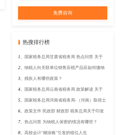
热搜排行榜
1、
国家税务总局甘肃省税务局 热点问答 关于
《国家税务总局关于推广应用全面数字化电子发
2、
纳税人向关联单位销售应税产品应如何缴纳
票的公告》的解答
资源税？
3、
残疾人有哪些政策？
4、
国家税务总局云南省税务局 政策解读 关于
《工业和信息化部关于发布〈免征车辆购置税的
5、
国家税务总局河南省税务局-（河南）取得土
设有固定装置的非运输专用作业车辆目录〉（第
地使用权后，因分期缴纳土地出让金或者土地规
6、
政策文件 民政部 财政部 税务总局关于印发
二十二批）的公告》的解读
划调整补交土地出让金等原因产生利息，以及因
《关于慈善组织开展慈善活动年度支出、管理费
7、
热点问答 为纳税人保密的情况有哪些？
逾期缴纳土地出让金产生违约金，是否计入契税
用和募捐成本的规定》的通知
8、
高校会计“糊涂账”引发的错位人生