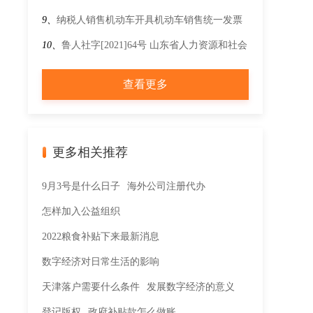
计税依据?
9、
纳税人销售机动车开具机动车销售统一发票
时，应遵循什么规则？
10、
鲁人社字[2021]64号 山东省人力资源和社会
保障厅 山东省财政厅 山东省卫生健康委员会 国
查看更多
家税务总局山东省税务局关于发布企业职工防暑
降温费标准的通知
更多相关推荐
9月3号是什么日子
海外公司注册代办
怎样加入公益组织
2022粮食补贴下来最新消息
数字经济对日常生活的影响
天津落户需要什么条件
发展数字经济的意义
登记版权
政府补贴款怎么做账