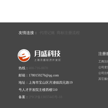
友情连接：
代理记账
商标注册流程
注册
工商注
公司变
热线：
400-716-8870
公司注
邮箱：1780159276@qq.com
其它服
地址：上海市宝山区月浦镇四元路19
号人才开发院主楼西楼510
备案：
沪ICP备13037445号-18