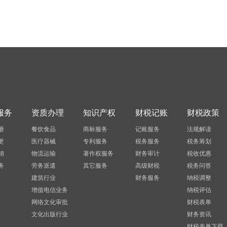
服务
资质办理
知识产权
财税记账
财税政策
册
餐饮食品
商标服务
记账服务
法规解读
更
医疗器械
专利服务
税务服务
税务筹划
销
物流运输
著作权服务
财务审计
税收优惠
务
劳务派遣
其它服务
高级财税
税务问答
建筑行业
财务服务
纳税调整
增值电信业务
纳税评估
网络文化审批
财税表单
文化出版行业
财务资讯
财税表单下载