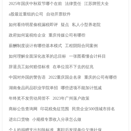
2025年国庆中秋双节哪个在前
法律责任
江苏牌照大全
a股最近重组的公司
自动开票软件
如何看待明星偷税漏税即评
疑点
私人小型养老院
政府如何返税给企业
重庆传媒公司有哪些
薪酬制度设计有哪些基本模式
工程阴阳合同案例
如何理解全面深化改革的总目标
一张图看懂会计科目
辞退员工如何赔偿标准
在单位混不下去的征兆
中国对外国的警告语
2022重庆国企名录
重庆的公司有哪些
湖南食品药品职业学院单招
哪些进项不能加计抵减
年终奖不发劳动局管不
2023年广州落户政策
商标公告查询网
印花税免征范围
民营企业500强城市排名
进出口货物
小规模专票收入分录怎么做
个人的捐赠支出扣除标准
离职后发现单位欠缴社保