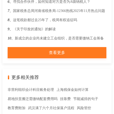
局关于起征点标准等增值税征管事项的公告
6、
寻找合作伙伴，如何知道对方是否为A级纳税人？
7、
国家税务总局河南省税务局-12366热线2025年11月热点问题
8、
这笔税款都过去25年了，税局有权追征吗
9、
《关于印发的通知》的解读
10、
新成立的企业尚未建立工会组织，是否需要缴纳工会筹备
金？
查看更多
更多相关推荐
非营利组织会计科目账务处理
上海残保金如何计算
易地扶贫搬迁需缴纳配套费用吗
挂靠费
节能减排的句子
教育费附加
武汉满了六个月社保落户流程
风险管控