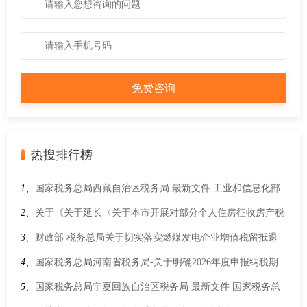
热搜排行榜
1、
国家税务总局西藏自治区税务局 最新文件 工业和信息化部
关于发布《免征车辆购置税的设有固定装置的非运输专用作业
2、
关于《关于延长〈关于本市开展对部分个人住房征收房产税
车辆目录》（第十一批）的公告
试点若干问题的通知〉有效期的通知》的解读材料
3、
财政部 税务总局关于切实落实燃煤发电企业增值税留抵退
税政策 做好电力保供工作的通知(财税〔2022〕25号)
4、
国家税务总局河南省税务局-关于明确2026年度申报纳税期
限的通知
5、
国家税务总局宁夏回族自治区税务局 最新文件 国家税务总