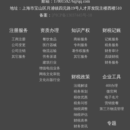
邮箱：1780159276@qq.com
地址：上海市宝山区月浦镇四元路19号人才开发院主楼西楼510
备案：
沪ICP备13037445号-18
注册服务
资质办理
知识产权
财税记账
工商注册
餐饮食品
商标服务
记账服务
公司变更
医疗器械
专利服务
税务服务
公司注销
物流运输
著作权服务
财务审计
其它服务
劳务派遣
其它服务
高级财税
建筑行业
财务服务
增值电信业务
网络文化审批
财税政策
企业工具
文化出版行业
法规解读
400办理
税务筹划
微官网
税收优惠
电子名片
税务问答
营销套餐
纳税调整
第三方物流管理
纳税评估
财税表单
专题
财务资讯