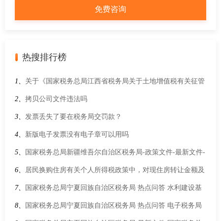
热搜排行榜
1、
关于《国家税务总局江西省税务局关于土地增值税有关征管
事项的公告》的解读
2、
拷贝公司文件违法吗
3、
发票丢失了要在税务局交罚款？
4、
新版电子发票没有电子章可以用吗
5、
国家税务总局新疆维吾尔自治区税务局-政策文件-最新文件-
财政部 税务总局关于在全国范围实施个人养老金个人所得税优
6、
居民换购住房有关个人所得税政策中，对现住房转让金额及
惠政策的公告
新购住房金额是如何规定的？
7、
国家税务总局宁夏回族自治区税务局 热点问答 水利建设基
金的优惠政策是什么？
8、
国家税务总局宁夏回族自治区税务局 热点问答 电子税务局