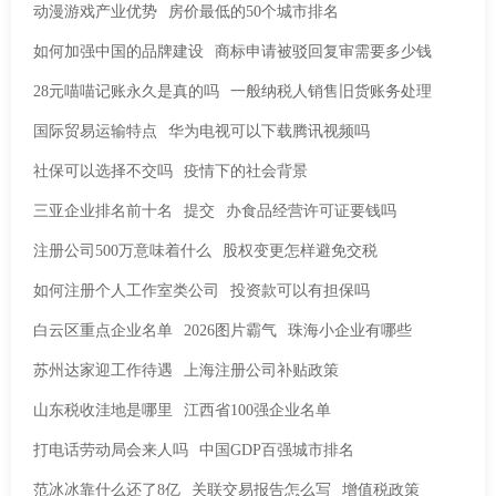
动漫游戏产业优势
房价最低的50个城市排名
如何加强中国的品牌建设
商标申请被驳回复审需要多少钱
28元喵喵记账永久是真的吗
一般纳税人销售旧货账务处理
国际贸易运输特点
华为电视可以下载腾讯视频吗
社保可以选择不交吗
疫情下的社会背景
三亚企业排名前十名
提交
办食品经营许可证要钱吗
注册公司500万意味着什么
股权变更怎样避免交税
如何注册个人工作室类公司
投资款可以有担保吗
白云区重点企业名单
2026图片霸气
珠海小企业有哪些
苏州达家迎工作待遇
上海注册公司补贴政策
山东税收洼地是哪里
江西省100强企业名单
打电话劳动局会来人吗
中国GDP百强城市排名
范冰冰靠什么还了8亿
关联交易报告怎么写
增值税政策