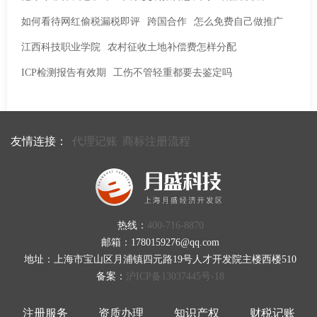
如何看待网红偷税漏税即评
跨国合作
怎么免费自己做推广
江西科技职业学院
农村征收土地补偿费怎样分配
ICP检测报告有效期
工伤不管轻重都要去鉴定吗
友情连接：
代理记账
商标注册流程
热线：
400-716-8870
邮箱：1780159276@qq.com
地址：上海市宝山区月浦镇四元路19号人才开发院主楼西楼510
备案：
沪ICP备13037445号-18
注册服务
资质办理
知识产权
财税记账