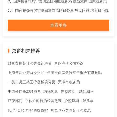
申报增值税时，销售额对应“货物及劳务”一栏是灰色的不能填
9、
国家税务总局宁夏回族自治区税务局 最新文件 国家税务总
写怎么办？
局关于进一步便利纳税人跨区迁移 服务全国统一大市场建设的
10、
国家税务总局宁夏回族自治区税务局 热点问答 增值税小规
通知
模纳税人关于印花税最新优惠政策是如何规定的？
查看更多
更多相关推荐
财务费用是什么类会计科目
合伙注册公司协议
上海售后公房首次交易
年度社保基数没有申报会有影响吗
一类二类三类医疗器械的分类
天津市税务局
中国分红高20只股票
纳税优惠
护照过期可以延期吗
环保部门
个体户商行的经营范围
护照延期一般几年
代理记账公司销售好做吗
居民企业之间是什么意思