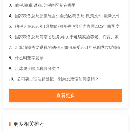
得开具增值税专用发票？
3、
偷税,骗税,逃税,欠税的区别在哪里
4、
国家税务总局新疆维吾尔自治区税务局-政策文件-最新文件-
财政部 海关总署 税务总局关于调整风力发电等增值税政策的公
5、
纳税人在2026年1月增值税纳税申报期内办理2025年四季度
告
或12月税款所属期小规模纳税人增值税申报，年应征增值税销
6、
国家税务总局河南省税务局-关于延续实施养老、托育、家
售额超过规定标准，一般纳税人生效之日如何确定？
政等社区家庭服务业税费优惠政策的公告
7、
汇算清缴需要退税的纳税人如何享受2021年第四季度缓缴企
业所得税政策？
8、
什么叫蓝字发票
9、
足球属于哪项税收分类？
10、
公司要办理注销登记，剩余发票该如何缴销？
查看更多
更多相关推荐