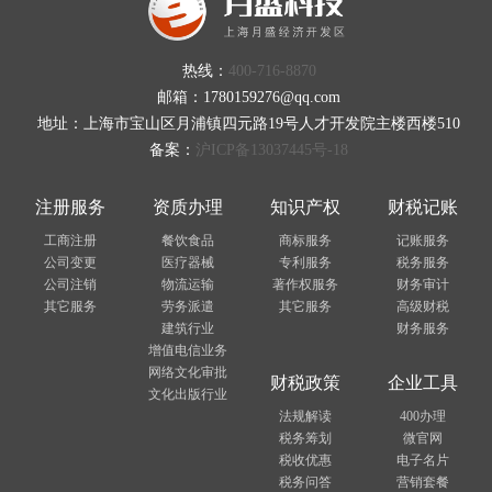
热线：
400-716-8870
邮箱：1780159276@qq.com
地址：上海市宝山区月浦镇四元路19号人才开发院主楼西楼510
备案：
沪ICP备13037445号-18
注册服务
资质办理
知识产权
财税记账
工商注册
餐饮食品
商标服务
记账服务
公司变更
医疗器械
专利服务
税务服务
公司注销
物流运输
著作权服务
财务审计
其它服务
劳务派遣
其它服务
高级财税
建筑行业
财务服务
增值电信业务
网络文化审批
财税政策
企业工具
文化出版行业
法规解读
400办理
税务筹划
微官网
税收优惠
电子名片
税务问答
营销套餐