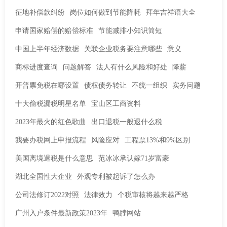
征地补偿款纠纷
岗位如何做到节能降耗
拜年吉祥语大全
申请国家赔偿的赔偿标准
节能减排小知识简短
中国上半年经济数据
关联企业税务要注意哪些
意义
商标进度查询
问题解答
法人有什么风险和好处
降薪
开普票免税在哪设置
债权债务转让
不统一组织
实务问题
十大偷税漏税明星名单
宝山区工商资料
2023年最火的红色歌曲
出口退税一般退什么税
我要办税网上申报流程
风险应对
工程票13%和9%区别
美国离境退税是什么意思
范冰冰承认嫁71岁富豪
湖北全国性大企业
外观专利被起诉了怎么办
公司法修订2022对照
法律效力
个税审核将越来越严格
广州入户条件最新政策2023年
鸭脖网站