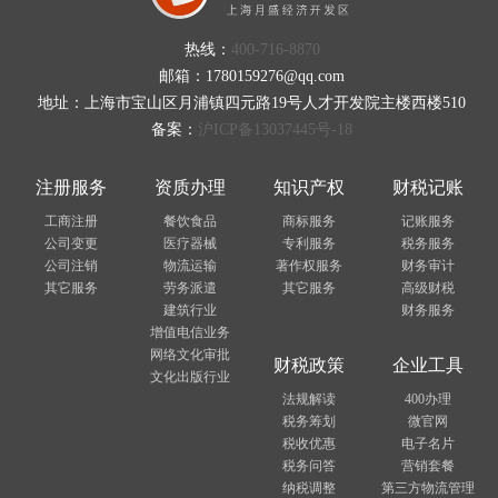
热线：
400-716-8870
邮箱：1780159276@qq.com
地址：上海市宝山区月浦镇四元路19号人才开发院主楼西楼510
备案：
沪ICP备13037445号-18
注册服务
资质办理
知识产权
财税记账
工商注册
餐饮食品
商标服务
记账服务
公司变更
医疗器械
专利服务
税务服务
公司注销
物流运输
著作权服务
财务审计
其它服务
劳务派遣
其它服务
高级财税
建筑行业
财务服务
增值电信业务
网络文化审批
财税政策
企业工具
文化出版行业
法规解读
400办理
税务筹划
微官网
税收优惠
电子名片
税务问答
营销套餐
纳税调整
第三方物流管理