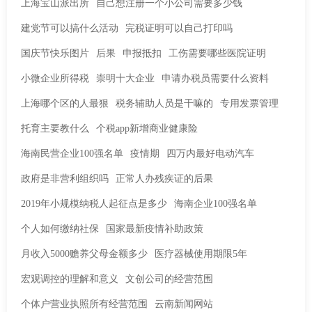
上海宝山派出所
自己想注册一个小公司需要多少钱
建党节可以搞什么活动
完税证明可以自己打印吗
国庆节快乐图片
后果
申报抵扣
工伤需要哪些医院证明
小微企业所得税
崇明十大企业
申请办税员需要什么资料
上海哪个区的人最狠
税务辅助人员是干嘛的
专用发票管理
托育主要教什么
个税app新增商业健康险
海南民营企业100强名单
疫情期
四万内最好电动汽车
政府是非营利组织吗
正常人办残疾证的后果
2019年小规模纳税人起征点是多少
海南企业100强名单
个人如何缴纳社保
国家最新疫情补助政策
月收入5000赡养父母金额多少
医疗器械使用期限5年
宏观调控的理解和意义
文创公司的经营范围
个体户营业执照所有经营范围
云南新闻网站