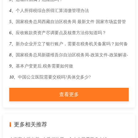
车辆目录》（第十二批）的公告
4、
个人所得税综合所得汇算清缴管理办法
5、
国家税务总局西藏自治区税务局 最新文件 国家市场监督管
理总局等15部门关于开展个体工商户分型分类精准帮扶提升发
6、
应收账款类资产尽调要点及核查方法你知道吗？
展质量的指导意见
7、
新办企业开立了银行账户，需要在税务机关备案吗？如何备
案？
8、
国家税务总局新疆维吾尔自治区税务局-政策文件-政策解读-
关于《国家税务总局关于境外投资者以分配利润直接投资税收
9、
基本户变更后,税务需要如何做
抵免政策有关事项的公告》的解读
10、
中国公立医院需要交税吗?具体交多少?
查看更多
更多相关推荐