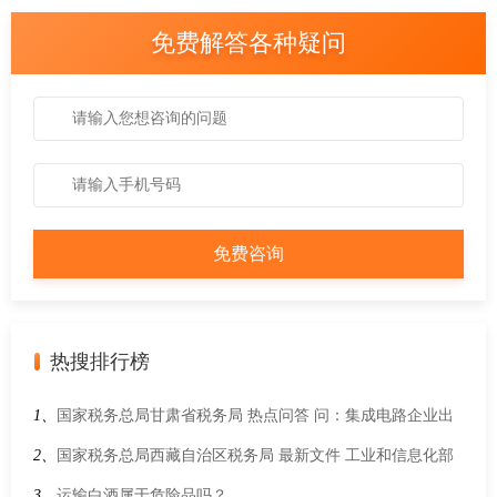
免费解答各种疑问
热搜排行榜
1、
国家税务总局甘肃省税务局 热点问答 问：集成电路企业出
口货物劳务、发生跨境应税行为，是否可以享受增值税进项税
2、
国家税务总局西藏自治区税务局 最新文件 工业和信息化部
额加计抵减政策？
关于发布《免征车辆购置税的设有固定装置的非运输专用作业
3、
运输白酒属于危险品吗？