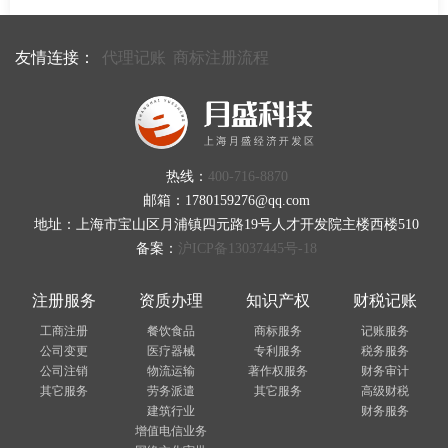
友情连接：
代理记账
商标注册流程
热线：
400-716-8870
邮箱：1780159276@qq.com
地址：上海市宝山区月浦镇四元路19号人才开发院主楼西楼510
备案：
沪ICP备13037445号-18
注册服务
资质办理
知识产权
财税记账
工商注册
餐饮食品
商标服务
记账服务
公司变更
医疗器械
专利服务
税务服务
公司注销
物流运输
著作权服务
财务审计
其它服务
劳务派遣
其它服务
高级财税
建筑行业
财务服务
增值电信业务