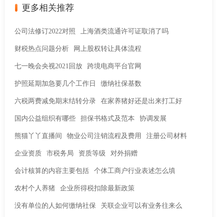
更多相关推荐
公司法修订2022对照
上海酒类流通许可证取消了吗
财税热点问题分析
网上股权转让具体流程
七一晚会央视2021回放
跨境电商平台官网
护照延期加急要几个工作日
缴纳社保基数
六税两费减免期末结转分录
在家养猪好还是出来打工好
国内公益组织有哪些
担保书格式及范本
协调发展
熊猫丫丫直播间
物业公司注销流程及费用
注册公司材料
企业资质
市税务局
资质等级
对外捐赠
会计核算的内容主要包括
个体工商户行业表述怎么填
农村个人养猪
企业所得税扣除最新政策
没有单位的人如何缴纳社保
关联企业可以有业务往来么