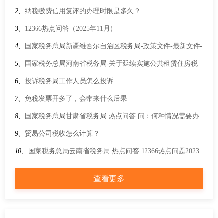
国务院办公厅关于健全基本医疗保险参保长效机制的指导意见
2、
纳税缴费信用复评的办理时限是多久？
3、
12366热点问答（2025年11月）
4、
国家税务总局新疆维吾尔自治区税务局-政策文件-最新文件-
商务部等7部门关于进一步做好汽车以旧换新有关工作的通知
5、
国家税务总局河南省税务局-关于延续实施公共租赁住房税
收优惠政策的公告
6、
投诉税务局工作人员怎么投诉
7、
免税发票开多了，会带来什么后果
8、
国家税务总局甘肃省税务局 热点问答 问：何种情况需要办
理增值税一般纳税人登记？
9、
贸易公司税收怎么计算？
10、
国家税务总局云南省税务局 热点问答 12366热点问题2023
年第5期（下半月）
查看更多