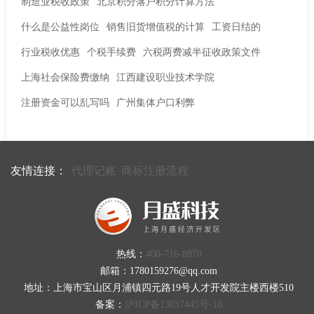
制造业税收政策
北京积分落户积分计算方法
什么是公益性岗位
销售旧货增值税的计算
工资日结的
行业税收优惠
个税手续费
六税两费减半征收政策文件
上海社会保险费缴纳
江西建设职业技术学院
注册资金可以乱写吗
广州集体户口利弊
友情连接：
代理记账
商标注册流程
热线：
400-716-8870
邮箱：1780159276@qq.com
地址：上海市宝山区月浦镇四元路19号人才开发院主楼西楼510
备案：
沪ICP备13037445号-18