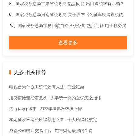
项答记者问
税交易放弃免税并开具增值税专用发票吗？
8、
国家税务总局甘肃省税务局 热点问答 出口退税率有几档？
企业如何适用？7个问答帮你搞清楚
9、
国家税务总局河南省税务局-关于发布《免征车辆购置税的
设有固定装置的非运输专用作业车辆目录》（第十二批）的公
10、
国家税务总局宁夏回族自治区税务局 热点问答 电子税务局
告
发票领用时因额度问题阻断，如何处理？
查看更多
更多相关推荐
电视台为什么工资低还有人进
商业汇票
用疫情掩盖经济危机
大学统一交的医保怎么报销
过万亿gdp城市
2022年世界杯热度下降
核定征收应纳税所得额怎么算
个人所得税核定
成都公司转让交易平台
蛇年财运最强的生肖