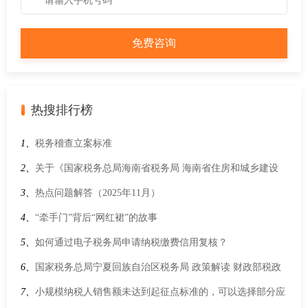
热搜排行榜
1、
税务稽查立案标准
2、
关于《国家税务总局海南省税务局 海南省住房和城乡建设
厅关于发布2008-2018年海南省房地产项目工程造价参考指标的
3、
热点问题解答（2025年11月）
公告》的解读
4、
“牵手门”背后“网红裙”的故事
5、
如何通过电子税务局申请纳税缴费信用复核？
6、
国家税务总局宁夏回族自治区税务局 政策解读 财政部税政
司 税务总局所得税司有关负责人就离岸信托个人所得税有关事
7、
小规模纳税人销售额未达到起征点标准的，可以选择部分应