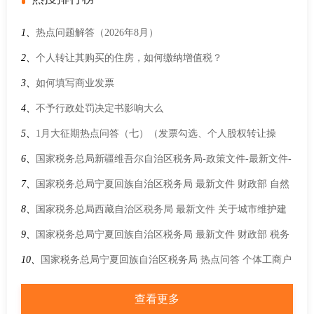
1、
热点问题解答（2026年8月）
2、
个人转让其购买的住房，如何缴纳增值税？
3、
如何填写商业发票
4、
不予行政处罚决定书影响大么
5、
1月大征期热点问答（七）（发票勾选、个人股权转让操
作、退税申请）
6、
国家税务总局新疆维吾尔自治区税务局-政策文件-最新文件-
国家税务总局办公厅关于明确2026年度申报纳税期限的通知
7、
国家税务总局宁夏回族自治区税务局 最新文件 财政部 自然
资源部 税务总局关于进一步完善矿业权出让收益征收有关工作
8、
国家税务总局西藏自治区税务局 最新文件 关于城市维护建
的通知
设税计税依据确定办法等事项的公告
9、
国家税务总局宁夏回族自治区税务局 最新文件 财政部 税务
总局 生态环境部关于印发《征收挥发性有机物环境保护税试点
10、
国家税务总局宁夏回族自治区税务局 热点问答 个体工商户
实施办法》的通知
减半征收个人所得税最新政策规定是什么?
查看更多