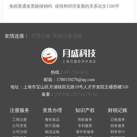
免税普通发票能报销吗
疫情和经济发展的关系论文1500字
友情连接：
代理记账
商标注册流程
热线：
400-716-8870
邮箱：1780159276@qq.com
地址：上海市宝山区月浦镇四元路19号人才开发院主楼西楼510
备案：
沪ICP备13037445号-18
注册服务
资质办理
知识产权
财税记账
工商注册
餐饮食品
商标服务
记账服务
公司变更
医疗器械
专利服务
税务服务
公司注销
物流运输
著作权服务
财务审计