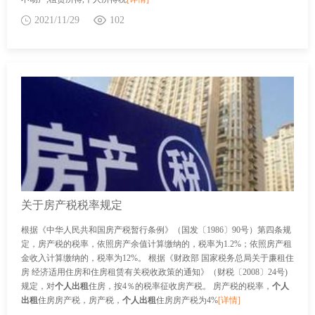
2021/11/29
102
关于房产税税率规定
根据《中华人民共和国房产税暂行条例》（国发〔1986〕90号）第四条规
定，房产税的税率，依照房产余值计算缴纳的，税率为1.2%；依照房产租
金收入计算缴纳的，税率为12%。 根据《财政部 国家税务总局关于廉租住
房 经济适用住房和住房租赁有关税收政策的通知》（财税〔2008〕24号)
规定，对
个人出租
住房，按4％的税率征收房产税。 房产税的税率，
个人
出租
住房房产税，房产税，
个人出租
住房房产税为4%
[详情]