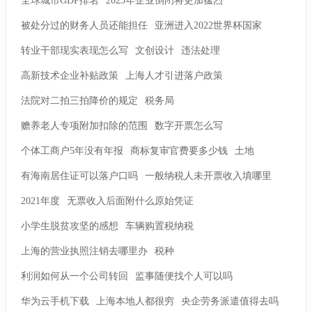
全球城市GDP排名
2023年企业倒闭将更加猛烈
被处分过的财务人员还能担任
亚洲进入2022世界杯国家
转业干部现实表现怎么写
文创设计
违法处理
高新技术企业补贴政策
上海人才引进落户政策
法院对二拍三拍降价的规定
税务局
赡养老人专项附加扣除的范围
数字开票怎么写
个体工商户5年没有年报
商标复审官费要多少钱
土地
有海南居住证可以落户口吗
一般纳税人未开票收入填哪里
2021年度
无票收入后面附什么原始凭证
小学生脱贫攻坚的感想
车辆购置税纳税
上海的营业执照注销去哪里办
税种
利润如何从一个公司转回
监事随便找个人可以吗
华为云手机下载
上海本地人都很穷
央企劳务派遣值得去吗