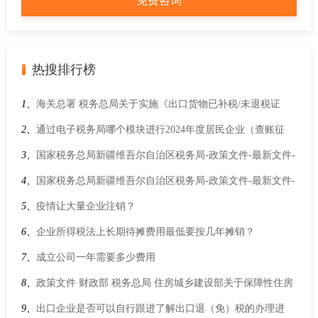
热搜排行榜
1、
海关总署 税务总局关于实施《出口货物已补税/未退税证
明》联网核查的公告
2、
通过电子税务局哪个模块进行2024年度居民企业（查账征
收）企业所得税年度申报？
3、
国家税务总局新疆维吾尔自治区税务局-政策文件-最新文件-
国家税务总局关于境外投资者以分配利润直接投资税收抵免政
4、
国家税务总局新疆维吾尔自治区税务局-政策文件-最新文件-
策有关事项的公告
国家医保局 财政部 国家税务总局关于做好2024年城乡居民基本
5、
疫情让大量企业注销？
医疗保障有关工作的通知
6、
企业所得税法上长期待摊费用最低要按几年摊销？
7、
成立公司一年需要多少费用
8、
政策文件 财政部 税务总局 住房城乡建设部关于保障性住房
有关税费政策的公告
9、
出口企业是否可以自行跟进了解出口退（免）税的办理进