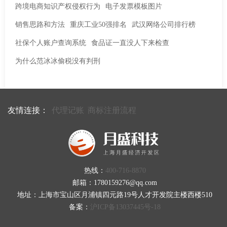
跨境电商知识产权侵权行为
电子发票模板图片
销售思路和方法
重庆工业50强排名
武汉网络公司排行榜
社保个人账户查询系统
食品证一直没人下来检查
为什么范冰冰偷税没有判刑
友情连接：
代理记账
商标注册流程
热线：
400-716-8870
邮箱：1780159276@qq.com
地址：上海市宝山区月浦镇四元路19号人才开发院主楼西楼510
备案：
沪ICP备13037445号-18