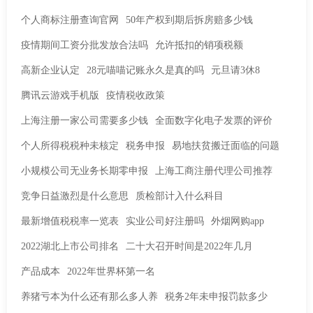
个人商标注册查询官网
50年产权到期后拆房赔多少钱
疫情期间工资分批发放合法吗
允许抵扣的销项税额
高新企业认定
28元喵喵记账永久是真的吗
元旦请3休8
腾讯云游戏手机版
疫情税收政策
上海注册一家公司需要多少钱
全面数字化电子发票的评价
个人所得税税种未核定
税务申报
易地扶贫搬迁面临的问题
小规模公司无业务长期零申报
上海工商注册代理公司推荐
竞争日益激烈是什么意思
质检部计入什么科目
最新增值税税率一览表
实业公司好注册吗
外烟网购app
2022湖北上市公司排名
二十大召开时间是2022年几月
产品成本
2022年世界杯第一名
养猪亏本为什么还有那么多人养
税务2年未申报罚款多少