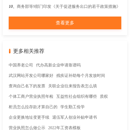
度？
10、
商务部等9部门印发《关于促进服务出口的若干政策措施》
的通知
查看更多
更多相关推荐
中国养老公司
代办高新企业申请靠谱吗
武汉网站开发公司哪家好
残疾证补助每个月发放时间
查询自己名下的发票
关联企业往来报告表怎么填
个体工商户营业执照年检
互益性社会组织有哪些
质权
柜员怎么拉存款才算自己的
学生勤工俭学
企业更换地址变更手续
退伍军人创业补贴申请书
营业执照怎么做公示
2022年工资表模板