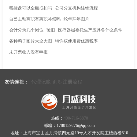
税控盘可以全额抵扣吗
公司分支机构注销流程
自己主动离职有离职补偿吗
蛇年拜年图片
会计分为几个岗位
验旧
医疗器械委托生产应具备什么条件
各种鸭子图片大全大图
特许权使用费优惠税率
未开票收入没有申报
友情连接：
代理记账
商标注册流程
热线：
400-716-8870
邮箱：1780159276@qq.com
地址：上海市宝山区月浦镇四元路19号人才开发院主楼西楼510