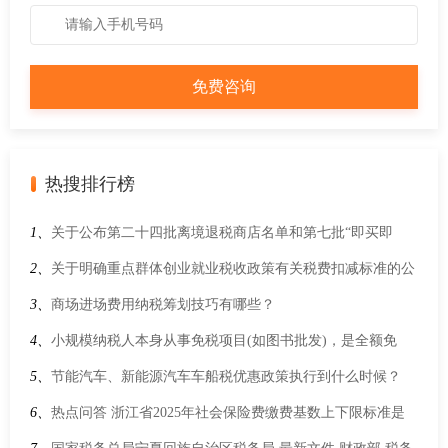
热搜排行榜
1、
关于公布第二十四批离境退税商店名单和第七批“即买即
退”商店及集中退付点的通知
2、
关于明确重点群体创业就业税收政策有关税费扣减标准的公
告
3、
商场进场费用纳税筹划技巧有哪些？
4、
小规模纳税人本身从事免税项目(如图书批发)，是全额免
税，还是月销售额10万以下免税？
5、
节能汽车、新能源汽车车船税优惠政策执行到什么时候？
6、
热点问答 浙江省2025年社会保险费缴费基数上下限标准是