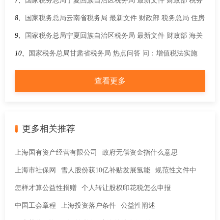
多少？
7、
国家税务总局宁夏回族自治区税务局 最新文件 财政部 税务
总局关于贯彻实施契税法若干事项执行口径的公告
8、
国家税务总局云南省税务局 最新文件 财政部 税务总局 住房
城乡建设部关于延续实施支持居民换购住房有关个人所得税政
9、
国家税务总局宁夏回族自治区税务局 最新文件 财政部 海关
策的公告
总署 税务总局关于调整部分电池消费税政策的公告
10、
国家税务总局甘肃省税务局 热点问答 问：增值税法实施
后，纳税人在填报增值税及附加税费申报表时，“劳务”相关项
查看更多
目填写口径有何变化？
更多相关推荐
上海国有资产经营有限公司
政府无偿资金指什么意思
上海市社保网
雪人股份获10亿补贴发展氢能
规范性文件中
怎样才算公益性捐赠
个人转让股权印花税怎么申报
中国工会章程
上海投资落户条件
公益性阐述