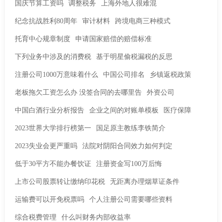
国庆节算工资吗
调整税务
上海外地人很难混
纪念抗战胜利80周年
审计材料
跨境电商三种模式
托育中心规章制度
申请国家赔偿的赔偿标准
下列业务中涉及的消费税
基于明星偷税漏税的反思
注册公司1000万意味着什么
中国公司排名
乡镇返税政策
老板拖欠工资怎么办 没签合同的去哪里告
外资公司
中国白酒行业分析报告
企业之间的对账单模板
医疗保障
2023世界大学排行榜第一
国足原主教练李铁简介
2023失业会更严重吗
法院对阴阳合同效力如何判定
低于30平方不能办餐饮证
注册资金写100万后悔
上市公司股票转让缴纳印花税
无距离办理烟草证条件
运输费可以开免税票吗
个人注册公司需要哪些资料
综合税费管理
什么叫财务内部收益率