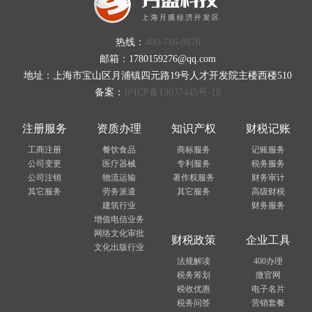
热线：
400-716-8870
邮箱：1780159276@qq.com
地址：上海市宝山区月浦镇四元路19号人才开发院主楼西楼510
备案：
沪ICP备13037445号-18
注册服务
资质办理
知识产权
财税记账
工商注册
餐饮食品
商标服务
记账服务
公司变更
医疗器械
专利服务
税务服务
公司注销
物流运输
著作权服务
财务审计
其它服务
劳务派遣
其它服务
高级财税
建筑行业
财务服务
增值电信业务
网络文化审批
财税政策
企业工具
文化出版行业
法规解读
400办理
税务筹划
微官网
税收优惠
电子名片
税务问答
营销套餐