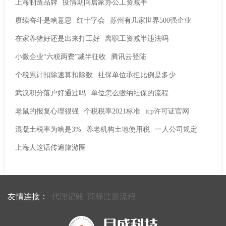
上海制造品牌
疫情期间居家办公工资减半
赓续奋斗是啥意思
红十字会
苏州有几家世界500强企业
在家养猪好还是出来打工好
离职工资减半违法吗
小微企业“六税两费”减半征收
腾讯云登陆
个税累计扣除速算扣除数
社保单位承担比例是多少
武汉积分落户好通过吗
单位怎么缴纳社保的流程
老鼠的报复心理很强
个税税率2021标准
icp许可证官网
混凝土税率为啥是3%
养老机构土地使用税
一人公司规定
上海人这话传遍旅游圈
友情连接：
代理记账
商标注册流程