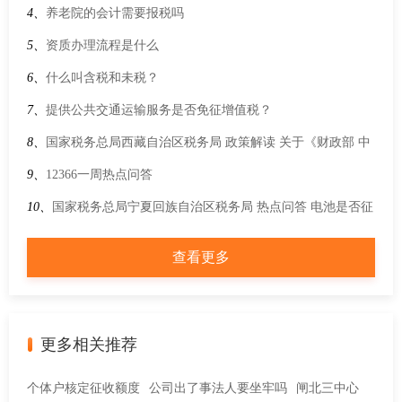
务部《关于支持国际消费中心城市培育建设的若干措施》的通
4、
养老院的会计需要报税吗
知
5、
资质办理流程是什么
6、
什么叫含税和未税？
7、
提供公共交通运输服务是否免征增值税？
8、
国家税务总局西藏自治区税务局 政策解读 关于《财政部 中
国国家铁路集团有限公司关于铁路客运推广使用全面数字化的
9、
12366一周热点问答
电子发票的公告》的解读
10、
国家税务总局宁夏回族自治区税务局 热点问答 电池是否征
收消费税？
查看更多
更多相关推荐
个体户核定征收额度
公司出了事法人要坐牢吗
闸北三中心