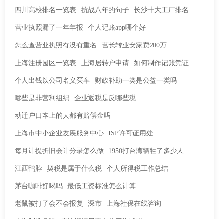
四川高校排名一览表
抗战八年的句子
长沙十大工厂排名
营业执照漏了一年年报
个人记账app哪个好
怎么查营业执照有没有重名
营长转业安家费200万
上海注册园区一览表
上海居转户申请
如何制作记账凭证
个人出钱以公司名义买车
财政补助一类是公益一类吗
哪些是非营利组织
企业返税是反哪些税
动迁户口本上的人都有赔偿金吗
上海市中小企业发展服务中心
ISP许可证用处
每月计提折旧会计分录怎么做
1950打台湾牺牲了多少人
江西鸭脖
契税是属于什么税
个人所得税工作总结
茅台咖啡好喝吗
最低工资标准怎么计算
老鼠被打了会不会报复
深市
上海社保在线咨询