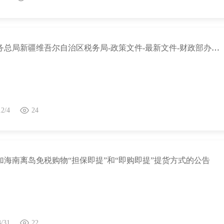
国家税务总局新疆维吾尔自治区税务局-政策文件-最新文件-财政部办公厅 国家发展改革委办公厅 税务总局办公厅 市场监管总局办公厅关于组织开展代理记账机构信用评价试点工作的通知
12/4
24
加海南离岛免税购物“担保即提”和“即购即提”提货方式的公告
3/31
22