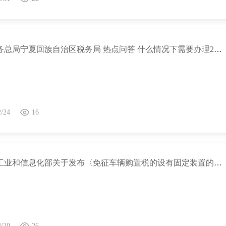
国家税务总局宁夏回族自治区税务局 热点问答 什么情况下需要办理2023年度个人所得税综合所得年度汇算？
2/24
16
关于《工业和信息化部关于发布〈免征车辆购置税的设有固定装置的非运输专用作业车辆目录〉（第二十一批）的公告》的解读
3/20
26