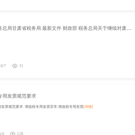
国家税务总局甘肃省税务局 最新文件 财政部 税务总局关于继续对废矿物油再生油品免征消费税的公告
10/7
31
专用发票规范要求
用发票规范要求 增值税专用发票异常,增值税专用发票
[详情]
8/4
128