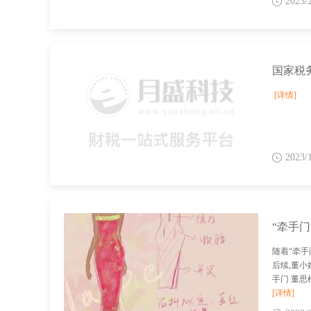
2023/
[详情]
2023/
“牵手门
随着“牵手
后续,董小
手门 董思
[详情]