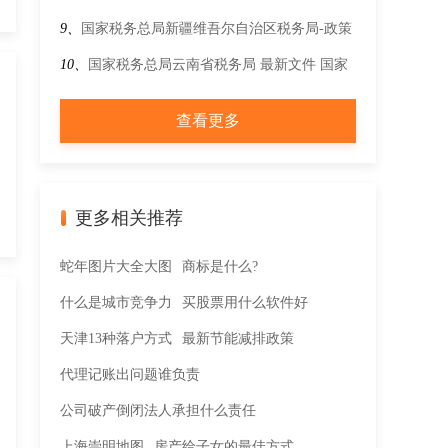
处理？
9、
国家税务总局新疆维吾尔自治区税务局-政策
文件-政策解读-关于《国家税务总局关于优化企
10、
国家税务总局云南省税务局 最新文件 国家
业所得税预缴纳税申报有关事项的公告》的解读
税务总局关于契税纳税服务与征收管理若干事项
查看更多
的公告
更多相关推荐
蛇年图片大全大图
商标是什么?
什么是城市竞争力
买股票用什么软件好
天津13种落户方式
最新节能减排政策
代理记账出问题谁负责
公司破产倒闭法人承担什么责任
上海崇明地图
房产给子女的最佳方式