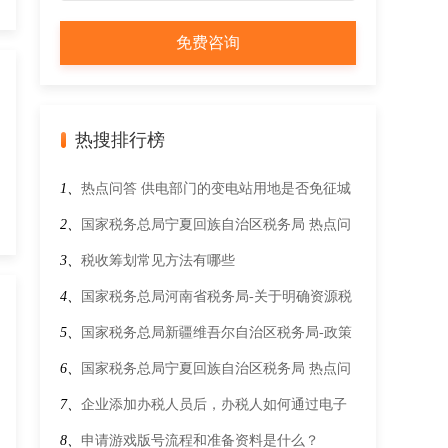
热搜排行榜
1、
热点问答 供电部门的变电站用地是否免征城
镇土地使用税？
2、
国家税务总局宁夏回族自治区税务局 热点问
答 输入查验项之后，为什么不显示验证码？
3、
税收筹划常见方法有哪些
4、
国家税务总局河南省税务局-关于明确资源税
有关政策执行口径的公告
5、
国家税务总局新疆维吾尔自治区税务局-政策
文件-热点问答-纳税人2019年3月31日前开具了
6、
国家税务总局宁夏回族自治区税务局 热点问
增值税专用发票，4月1日后因销售折让、中止或
答 在办理2023年度个人所得税综合所得年度汇
7、
企业添加办税人员后，办税人如何通过电子
者退回等情形需要开具红字发票的，具体应如何
算时可享受的税前扣除有哪些？
税务局进行确认授权？
8、
申请游戏版号流程和准备资料是什么？