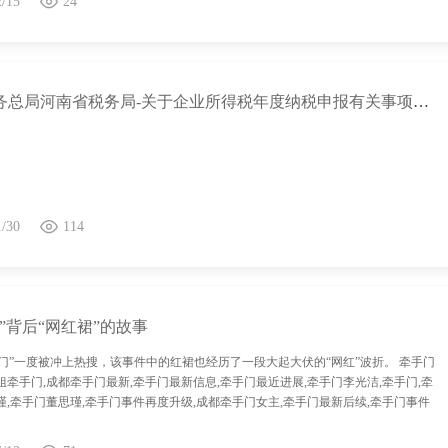
2/15
24
国家税务总局河南省税务局-关于企业所得税年度纳税申报有关事项的公告
1/30
114
”背后“网红裙”的故事
门”一度被冲上热搜，该事件中的红裙也经历了一段大起大伏的“网红”波折。 牵手门
姐牵手门,成都牵手门最新,牵手门最新信息,牵手门最近进展,牵手门李光洁,牵手门,牵
槿,牵手门董思瑾,牵手门事件再度升级,成都牵手门女主,牵手门最新后续,牵手门事件