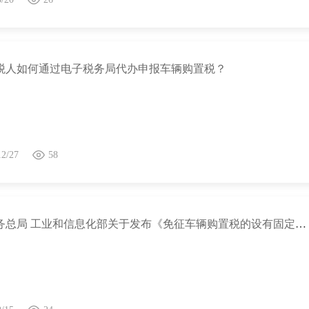
税人如何通过电子税务局代办申报车辆购置税？
12/27
58
国家税务总局 工业和信息化部关于发布《免征车辆购置税的设有固定装置的非运输专用作业车辆目录》（第八批）的公告