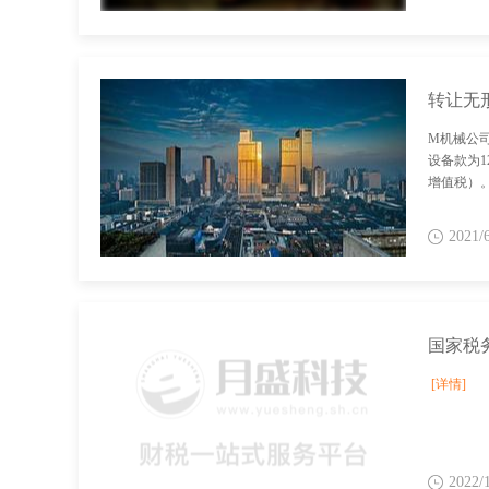
转让无
M机械公
设备款为1
增值税）
2021/
[详情]
2022/