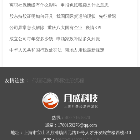
离职社保断缴有什么影响
申报免抵税额是什么意思
股东持股证明如何开具
我国国际货运的现状
先征后退
公司异常怎么解除
重庆八大国有企业
疫情KPI
成立公司每年交多少钱
申领家政补贴多久到账
中华人民共和国行政处罚法
耕地占用税最新规定
友情连接：
代理记账
商标注册流程
热线：
400-716-8870
邮箱：1780159276@qq.com
地址：上海市宝山区月浦镇四元路19号人才开发院主楼西楼510