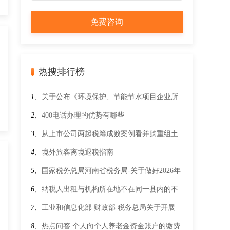
热搜排行榜
1、
关于公布《环境保护、节能节水项目企业所
得税优惠目录（2021年版）》以及《资源综合利
2、
400电话办理的优势有哪些
用企业所得税优惠目录（2021年版）》的公告财
3、
从上市公司两起税筹成败案例看并购重组土
政部 税务总局 发展改革委 生态环境部公告2021
地增值税五大风险
4、
境外旅客离境退税指南
年第36号
5、
国家税务总局河南省税务局-关于做好2026年
享受税收优惠政策的集成电路企业或项目、软件
6、
纳税人出租与机构所在地不在同一县内的不
企业清单制定工作的通知
动产预缴增值税适用的预征率是多少？
7、
工业和信息化部 财政部 税务总局关于开展
2025年度享受增值税加计抵减政策的工业母机企
8、
热点问答 个人向个人养老金资金账户的缴费