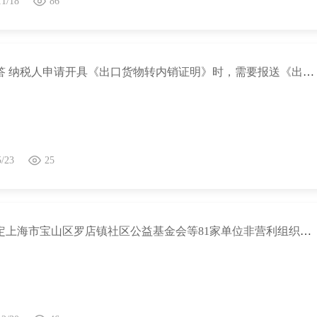
11/18
86
热点问答 纳税人申请开具《出口货物转内销证明》时，需要报送《出口货物已补税/未退税证明》原件及复印件吗？
5/23
25
关于认定上海市宝山区罗店镇社区公益基金会等81家单位非营利组织免税资格的通知