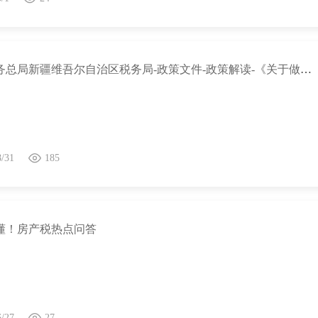
国家税务总局新疆维吾尔自治区税务局-政策文件-政策解读-《关于做好2024年城乡居民基本医疗保障有关工作的通知》政策解读
8/31
185
懂！房产税热点问答
6/27
27