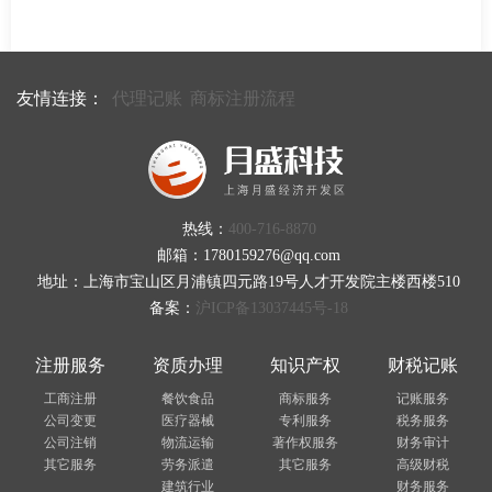
友情连接：
代理记账
商标注册流程
热线：
400-716-8870
邮箱：1780159276@qq.com
地址：上海市宝山区月浦镇四元路19号人才开发院主楼西楼510
备案：
沪ICP备13037445号-18
注册服务
资质办理
知识产权
财税记账
工商注册
餐饮食品
商标服务
记账服务
公司变更
医疗器械
专利服务
税务服务
公司注销
物流运输
著作权服务
财务审计
其它服务
劳务派遣
其它服务
高级财税
建筑行业
财务服务