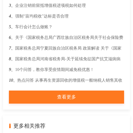
规范性文件目录的公告》的解读
应征国内环节税货物出口优化服务 规范管理有关事项的公告》
3、
企业注销前留抵增值税进项税如何处理
的解读
4、
强制“亩均税收”达标是否合理
5、
车行会计怎么做账？
6、
关于《国家税务总局广西壮族自治区税务局关于社会保险费
文书电子送达的公告》 的政策解读
7、
国家税务总局宁夏回族自治区税务局 政策解读 关于《国家
税务总局关于黄金有关税收征管事项的公告》的解读
8、
国家税务总局河南省税务局-关于延续免征国产抗艾滋病病
毒药品增值税政策的公告
9、
10个问答，教你享受疫情期间减免税优惠！
10、
热点问答 从事再生资源回收的增值税一般纳税人销售其收
购的再生资源，需要符合什么条件可以适用简易计税3%征收率
查看更多
计算缴纳增值税？
更多相关推荐