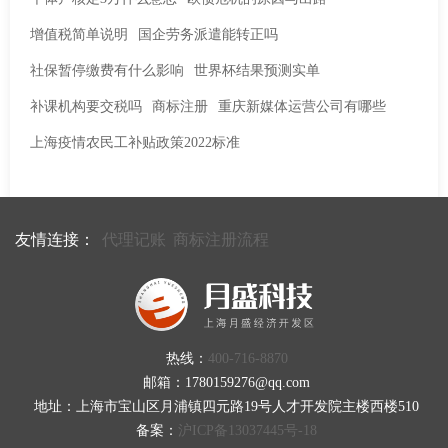
增值税简单说明
国企劳务派遣能转正吗
社保暂停缴费有什么影响
世界杯结果预测实单
补课机构要交税吗
商标注册
重庆新媒体运营公司有哪些
上海疫情农民工补贴政策2022标准
友情连接：
代理记账
商标注册流程
热线：
400-716-8870
邮箱：1780159276@qq.com
地址：上海市宝山区月浦镇四元路19号人才开发院主楼西楼510
备案：
沪ICP备13037445号-18