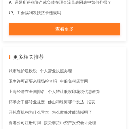
会保障部 财政部 金融监管总局 中国证监会关于全面实施个人
9、
递延所得税资产或负债在现金流量表附表中如何列报？
养老金制度的通知
10、
工会福利发扶贫卡违规吗
查看更多
更多相关推荐
城市维护建设税
个人营业执照办理
卫生许可证要来现场检查吗
中服免税店官网
上海经济在全国排名
个人转让股权印花税优惠政策
怀孕女干部转业规定
佛山和珠海哪个发达
报表
开托育机构为什么亏本
怎么做账才能清晰明了
香港公司注册时间
接受非货币资产投资会计处理