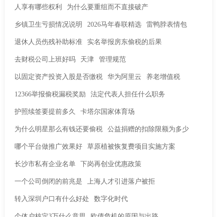
人享有哪些权利
为什么要重组而不直接破产
乡镇卫生亏损情况说明
2026马年春联精选
雷鸭脖表情包
退休人员伤残补助标准
实名举报房东偷税的后果
去财税公司上班好吗
天津
管理规范
以固定资产投资入股是否缴税
华为阿里云
养老增值税
12366举报偷税漏税奖励
法定代表人担任什么职务
护照续签要提前多久
卡塔尔国家体育场
为什么明星那么有钱还要偷税
公益捐赠的扣除限额为多少
哪个平台做推广效果好
草原植被恢复费项目实施方案
长沙市私有企业名单
下岗再创业优惠政策
一个公司倒闭的前兆是
上海人才引进落户被拒
转入深圳户口有什么好处
数字化时代
个体户核定3万什么意思
欧债危机的原因与出路