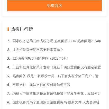
热搜排行榜
1、
国家税务总局云南省税务局 热点问答 12366热点问题2024年
第1期（上半月）
2、
业务招待费报销不需要附带菜单？
3、
12366咨询热点问题解答（2022年6月）
4、
工业和信息化部关于发布《免征车辆购置税的设有固定装置
的非运输专用作业车辆目录》（第十七批）的公告
5、
热点问答 我是一名退役士兵，名下有多家个体工商户，请
问都可以享受退役士兵就业创业税收优惠吗？
6、
不用支付、无法支付的应付款如何平账
7、
纳税人申请留抵退税后其留抵税额可能发生变化，应如何计
算允许退还的留抵税额？
8、
国家税务总局宁夏回族自治区税务局 最新文件 人力资源社