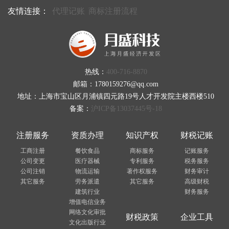
友情连接：
代理记账
商标注册流程
热线：
400-716-8870
邮箱：1780159276@qq.com
地址：上海市宝山区月浦镇四元路19号人才开发院主楼西楼510
备案：
沪ICP备13037445号-18
注册服务
资质办理
知识产权
财税记账
工商注册
餐饮食品
商标服务
记账服务
公司变更
医疗器械
专利服务
税务服务
公司注销
物流运输
著作权服务
财务审计
其它服务
劳务派遣
其它服务
高级财税
建筑行业
财务服务
增值电信业务
网络文化审批
财税政策
企业工具
文化出版行业