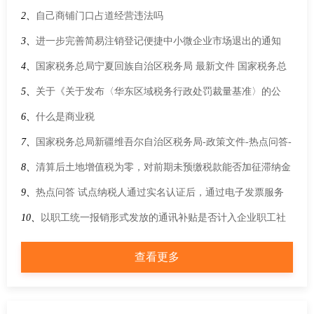
2、
自己商铺门口占道经营违法吗
3、
进一步完善简易注销登记便捷中小微企业市场退出的通知
4、
国家税务总局宁夏回族自治区税务局 最新文件 国家税务总
局关于企业所得税年度汇算清缴有关事项的公告
5、
关于《关于发布〈华东区域税务行政处罚裁量基准〉的公
告》的解读
6、
什么是商业税
7、
国家税务总局新疆维吾尔自治区税务局-政策文件-热点问答-
请问纳税人销售活动板房后同时提供拆除服务适用混合销售行
8、
清算后土地增值税为零，对前期未预缴税款能否加征滞纳金
为还是兼营行为呢？
9、
热点问答 试点纳税人通过实名认证后，通过电子发票服务
平台开具发票，是否需要进行发票验旧操作？
10、
以职工统一报销形式发放的通讯补贴是否计入企业职工社
保费缴费工资？
查看更多