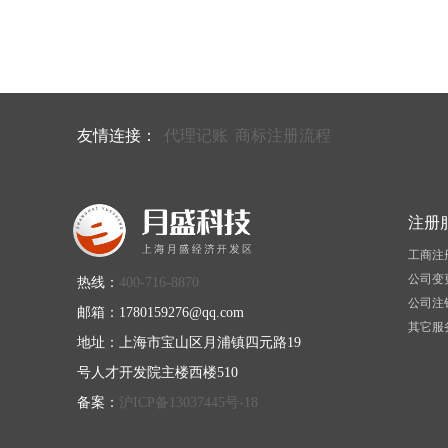
友情连接：
代理记账
商标注册流程
注册
工商注
公司变
热线：
400-716-8870
公司注
邮箱：1780159276@qq.com
其它服
地址：上海市宝山区月浦镇四元路19
号人才开发院主楼西楼510
备案：
沪ICP备13037445号-18