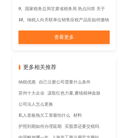
用税政策即问即答
策？
9、
国家税务总局甘肃省税务局 热点问答 关于
《国家税务总局关于推广应用全面数字化电子发
10、
纳税人向关联单位销售应税产品应如何缴纳
票的公告》的解答
资源税？
查看更多
更多相关推荐
纳税优惠
自己注册公司需要什么条件
苏州十大企业
汲取红色力量,赓续精神血脉
公司法人怎么更换
私人老板拖欠工资最怕什么
材料
护照到期如何办理延期
买股票还要交税吗
中国解放哪一年
上海市工商注册官方网站