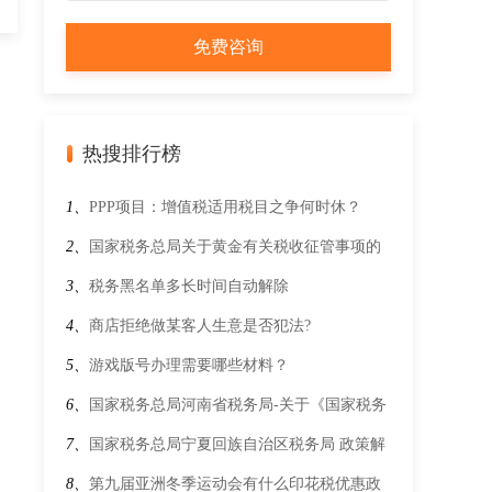
热搜排行榜
1、
PPP项目：增值税适用税目之争何时休？
2、
国家税务总局关于黄金有关税收征管事项的
公告
3、
税务黑名单多长时间自动解除
4、
商店拒绝做某客人生意是否犯法?
5、
游戏版号办理需要哪些材料？
6、
国家税务总局河南省税务局-关于《国家税务
总局关于啤酒计征消费税有关问题的公告》的解
7、
国家税务总局宁夏回族自治区税务局 政策解
读
读 物流企业大宗商品仓储设施用地城镇土地使
8、
第九届亚洲冬季运动会有什么印花税优惠政