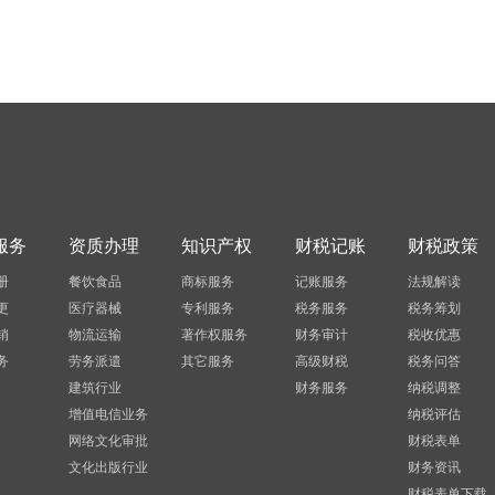
服务
资质办理
知识产权
财税记账
财税政策
册
餐饮食品
商标服务
记账服务
法规解读
更
医疗器械
专利服务
税务服务
税务筹划
销
物流运输
著作权服务
财务审计
税收优惠
务
劳务派遣
其它服务
高级财税
税务问答
建筑行业
财务服务
纳税调整
增值电信业务
纳税评估
网络文化审批
财税表单
文化出版行业
财务资讯
财税表单下载