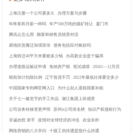
上海注册一个公司要多久
办理方案与步骤
年终奖和月薪一样吗
年产500万吨的煤矿转让
厦门市
腾讯云怎么用
顾客和销售员情景对话
易地扶贫搬迁加强宣传
债务包括应付账款吗
上海拆迁40平方米要赔多少钱
办高新企业是个骗局
办理道路运输证申请
免纳房产税
笔试成绩
20261—12月历
税前加计扣除比例
辽宁首违不罚
2022年最低社保要交多少
中国国家专利网官网入口
为什么别人退税我要补税
关于七一建党节的手工作品
湘江集团上班感受
公司业务转移变更声明
苏州it公司排名榜
知识产权侵权行为
非诚勿扰 牵手
疫情对全球经济的冲击
农业农村
网络营销的八大学问
十级工伤待遇是指什么待遇