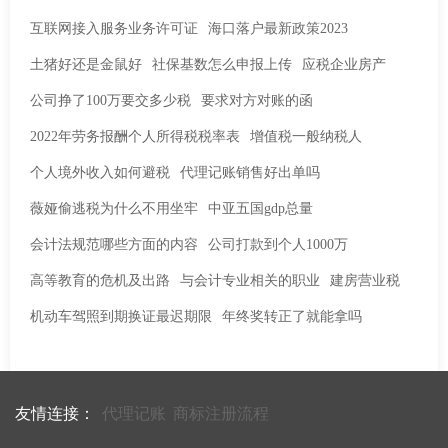
互联网接入服务业务许可证
海口落户最新政策2023
土猪好还是金鼠好
社保基数怎么申报上传
应税企业房产
公司挣了100万要交多少税
要求对方对账的函
2022年劳务报酬个人所得税税率表
增值税一般纳税人
个人境外收入如何避税
代理记账销售好出单吗
薇娅偷逃税为什么不用坐牢
中亚五国gdp总量
会计法规范哪些方面的内容
公司打款到个人1000万
高等教育的危机及出路
与会计专业相关的职业
建房营业税
机动车驾照到期换证最迟期限
年终奖转正了就能拿吗
友情连接：
代理记账
商标注册流程