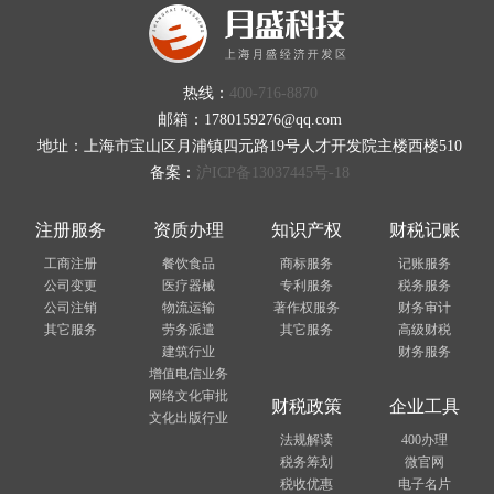
热线：
400-716-8870
邮箱：1780159276@qq.com
地址：上海市宝山区月浦镇四元路19号人才开发院主楼西楼510
备案：
沪ICP备13037445号-18
注册服务
资质办理
知识产权
财税记账
工商注册
餐饮食品
商标服务
记账服务
公司变更
医疗器械
专利服务
税务服务
公司注销
物流运输
著作权服务
财务审计
其它服务
劳务派遣
其它服务
高级财税
建筑行业
财务服务
增值电信业务
网络文化审批
财税政策
企业工具
文化出版行业
法规解读
400办理
税务筹划
微官网
税收优惠
电子名片