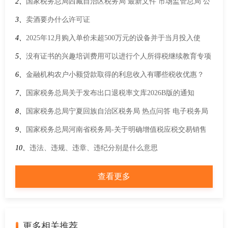
2、
国家税务总局西藏自治区税务局 最新文件 市场监管总局 公
安部 商务部 税务总局关于综合治理加油机作弊常态化监管执法
3、
卖酒要办什么许可证
工作的指导意见
4、
2025年12月购入单价未超500万元的设备并于当月投入使
用，可以在2025年度企业所得税汇算清缴时一次性扣除吗？
5、
没有证书的兴趣培训费用可以进行个人所得税继续教育专项
附加扣除吗？
6、
金融机构农户小额贷款取得的利息收入有哪些税收优惠？
7、
国家税务总局关于发布出口退税率文库2026B版的通知
8、
国家税务总局宁夏回族自治区税务局 热点问答 电子税务局
进入简易确认式申报模块后，水利建设专项收入申报提示“暂不
9、
国家税务总局河南省税务局-关于明确增值税应税交易销售
支持简易确认式申报”，是什么原因？
额计算口径的公告
10、
违法、违规、违章、违纪分别是什么意思
查看更多
更多相关推荐