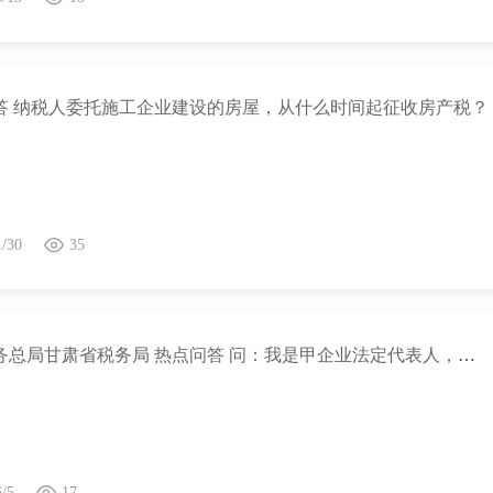
答 纳税人委托施工企业建设的房屋，从什么时间起征收房产税？
1/30
35
国家税务总局甘肃省税务局 热点问答 问：我是甲企业法定代表人，甲企业因管理不善纳税信用被评为D级，为何我名下注册登记的乙企业也被评为D级，该怎么办呢？
6/5
17