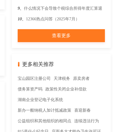
还，父母是否可以享受首套住房贷款扣除?
规模纳税人提供旅游服务，计算增值税应纳税额
9、
什么情况下会导致个税综合所得年度汇算退
时，在判断增值税起征点时，是按扣除前的销售
税审核不通过或者退税失败?
10、
12366热点问答（2025年7月）
额还是扣除后的销售额判断？
查看更多
更多相关推荐
宝山园区注册公司
天津税务
原卖房者
债务算资产吗
政策性关闭企业补偿款
湖南企业登记电子化系统
新办一般纳税人加计抵减政策
喜迎新春
公益组织和其他组织的相同点
连续违法行为
815是什么纪念日
店面多大才能办卫生许可证