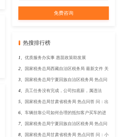
热搜排行榜
1、
优质服务办实事 惠苗政策助发展
2、
国家税务总局西藏自治区税务局 最新文件 关
于《国家医保局 财政部 国家税务总局关于做好
3、
国家税务总局宁夏回族自治区税务局 热点问
2022年城乡居民基本医疗保障工作的通知》的解
答 电子税务局发票领用时因额度问题阻断，如
4、
员工任务没有完成，公司扣底薪，属违法
读
何处理？
吗？
5、
国家税务总局甘肃省税务局 热点问答 问：出
口企业是否可以自行跟进了解出口退（免）税的
6、
车辆挂靠公司如何合理的抵扣客户买车的进
办理进度？
项税呢？
7、
国家税务总局宁夏回族自治区税务局 热点问
答 子女首套住房由子女申请贷款，但由父母偿
8、
国家税务总局甘肃省税务局 热点问答 问：小