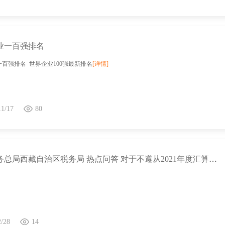
业一百强排名
百强排名 世界企业100强最新排名
[详情]
11/17
80
国家税务总局西藏自治区税务局 热点问答 对于不遵从2021年度汇算的纳税人，今年会有哪些管理性措施？
2/28
14