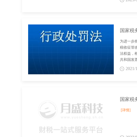
为进一步
税收征管
法权益，
共和国发
的规定，
2021/
准》 京津
和国发票
[详情]