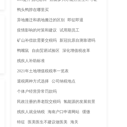
鸭头鸭脖在哪里买
异地搬迁和易地搬迁的区别
即征即退
疫情影响的对策和建议
试用期员工
矿山补偿款需要交税吗
新冠抗原自测靠谱吗
鸭嘴鼠
自由贸易试验区
深化增值税改革
残疾人补助标准
2021年土地增值税税率一览表
退税两种方式选择
公司纳税地点
个体户经营异常罚款吗
民政注册的养老院交税吗
氢能源的发展前景
残疾人就业纳税
海南户口申请网站
缓缴
特征
医美医生不建议做医美
海关