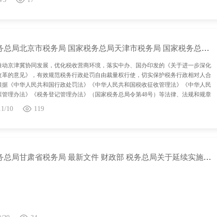
国家税务总局北京市税务局 国家税务总局天津市税务局 国家税务总局河北省税务局关于发布《京津冀税务行政处罚裁量基准》的公告
推动京津冀协同发展，优化税收营商环境，落实中办、国办印发的《关于进一步深化
改革的意见》，有效规范税务行政处罚自由裁量权行使，切实保护税务行政相对人合
根据《中华人民共和国行政处罚法》《中华人民共和国税收征收管理法》《中华人民
票管理办法》《税务登记管理办法》（国家税务总局令第48号）等法律、法规和规章
结合北京市、天津市和河北省税务执法实际，制定《京津冀税务行政处罚裁量基
11/10
119
冀协同发展,中华人民共和国行政处罚法,中华人民共和国税收征收管理法,中华人民共
管理办法,税务登记管理办，税务行政处罚裁量基准
[详情]
国家税务总局甘肃省税务局 最新文件 财政部 税务总局关于延续实施远洋船员个人所得税政策的公告