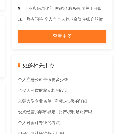
企业清单制定工作的通知
动产预缴增值税适用的预征率是多少？
9、
工业和信息化部 财政部 税务总局关于开展
2025年度享受增值税加计抵减政策的工业母机企
10、
热点问答 个人向个人养老金资金账户的缴
业清单制定工作的通知
费享受税前扣除时，扣税凭据是什么？
查看更多
更多相关推荐
个人注册公司最低要多少钱
合伙人制度股权架构的设计
东莞大型企业名单
商标1-45类的详细
设点经营的解释界定
财产权利是财产吗
个人对会计专业的看法
担保公司计提准备金比例