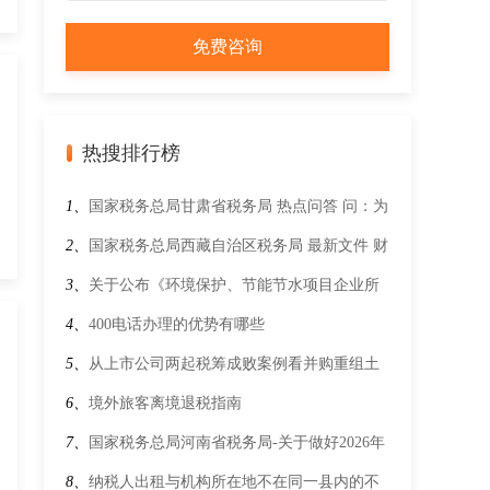
热搜排行榜
1、
国家税务总局甘肃省税务局 热点问答 问：为
何社保费已缴纳但系统仍显示未缴费？
2、
国家税务总局西藏自治区税务局 最新文件 财
政部 税务总局关于延续实施宣传文化增值税优
3、
关于公布《环境保护、节能节水项目企业所
惠政策的公告
得税优惠目录（2021年版）》以及《资源综合利
4、
400电话办理的优势有哪些
用企业所得税优惠目录（2021年版）》的公告财
5、
从上市公司两起税筹成败案例看并购重组土
政部 税务总局 发展改革委 生态环境部公告2021
地增值税五大风险
6、
境外旅客离境退税指南
年第36号
7、
国家税务总局河南省税务局-关于做好2026年
享受税收优惠政策的集成电路企业或项目、软件
8、
纳税人出租与机构所在地不在同一县内的不