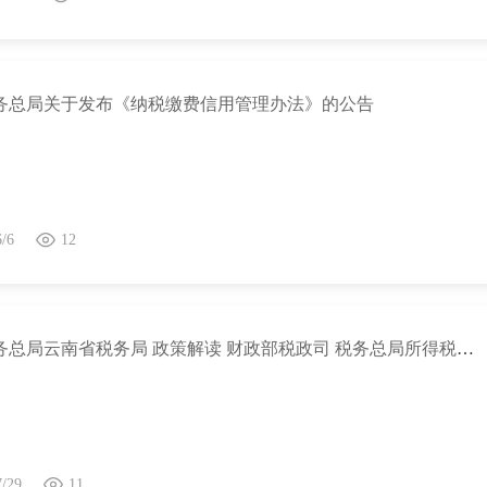
务总局关于发布《纳税缴费信用管理办法》的公告
6/6
12
国家税务总局云南省税务局 政策解读 财政部税政司 税务总局所得税司有关负责人就离岸信托个人所得税有关事项答记者问
7/29
11