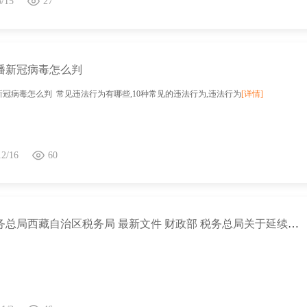
6/15
27
播新冠病毒怎么判
冠病毒怎么判 常见违法行为有哪些,10种常见的违法行为,违法行为
[详情]
12/16
60
国家税务总局西藏自治区税务局 最新文件 财政部 税务总局关于延续实施金融机构农户贷款利息收入免征增值税政策的公告