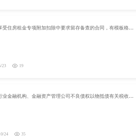
纳税人享受住房租金专项附加扣除中要求留存备查的合同，有模板格式要求吗?
5/23
19
关于银行业金融机构、金融资产管理公司不良债权以物抵债有关税收政策的公告 财政部 税务总局公告2022年第31号
10/24
35