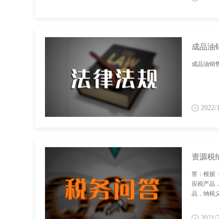
成品油
成品油销
2022/
资源税
答：根据
应税产品
品，纳税
2021/