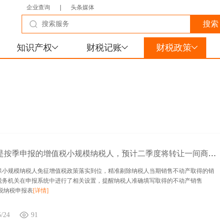
企业查询
|
头条媒体
知识产权
财税记账
财税政策
我公司是按季申报的增值税小规模纳税人，预计二季度将转让一间商铺，剔除转让商铺的销售额后，季度销售额将在45万元以下，全部开具普通发票，按规定我公司可以享受免征增值税政策，请问，在申报时我公司应注意什么？
保小规模纳税人免征增值税政策落实到位，精准剔除纳税人当期销售不动产取得的销
税务机关在申报系统中进行了相关设置，提醒纳税人准确填写取得的不动产销售
税纳税申报表
[详情]
5/24
91