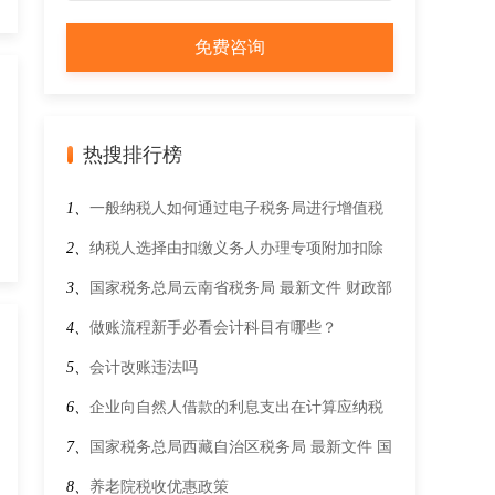
热搜排行榜
1、
一般纳税人如何通过电子税务局进行增值税
及附加税费填表式申报？
2、
纳税人选择由扣缴义务人办理专项附加扣除
的方式有哪些？
3、
国家税务总局云南省税务局 最新文件 财政部
税务总局关于延续免征国产抗艾滋病病毒药品增
4、
做账流程新手必看会计科目有哪些？
值税政策的公告 财政部 税务总局公告2023年第
5、
会计改账违法吗
62号
6、
企业向自然人借款的利息支出在计算应纳税
所得额时如何扣除？
7、
国家税务总局西藏自治区税务局 最新文件 国
家税务总局关于增值税一般纳税人登记管理有关
8、
养老院税收优惠政策