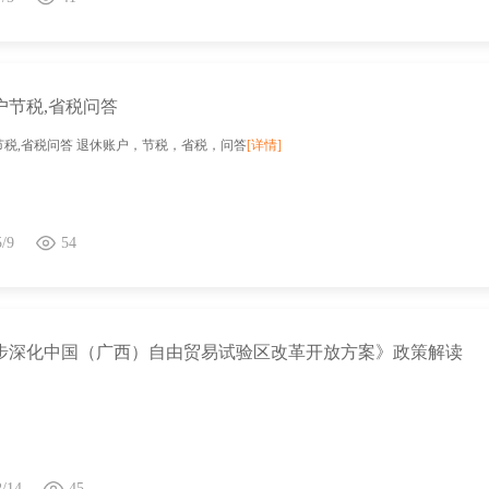
户节税,省税问答
节税,省税问答 退休账户，节税，省税，问答
[详情]
5/9
54
步深化中国（广西）自由贸易试验区改革开放方案》政策解读
2/14
45