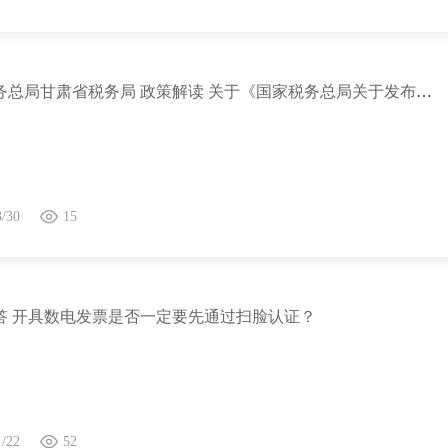
国家税务总局甘肃省税务局 政策解读 关于《国家税务总局关于发布〈成品油涉税产品检测管理暂行办法〉的公告》的解读
3/30
15
答 开具数电发票是否一定要先通过扫脸认证？
1/22
52