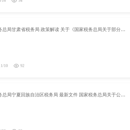
3/16
54
国家税务总局甘肃省税务局 政策解读 关于《国家税务总局关于部分税务证明事项实行告知承诺制 进一步优化纳税服务的公告》的解读
11/10
92
国家税务总局宁夏回族自治区税务局 最新文件 国家税务总局关于公布部分失效废止的规范性文件目录的公告