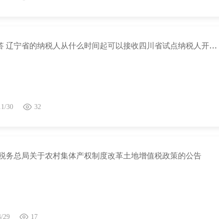
热点问答 辽宁省的纳税人从什么时间起可以接收四川省试点纳税人开具的全电发票？
11/30
32
 税务总局关于农村集体产权制度改革土地增值税政策的公告
4/29
17