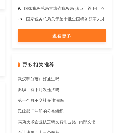
事项的公告
9、
国家税务总局甘肃省税务局 热点问答 问：今
年优惠政策出台前，物流企业已申报缴纳的城镇
10、
国家税务总局关于第十批全国税务领军人才
土地使用税能否申请退还？
学员录取情况的通告
查看更多
更多相关推荐
武汉积分落户好通过吗
离职工资下月发违法吗
第一个月不交社保违法吗
民政部门注册的公益组织
高新技术企业认定研发费用占比
内部文书
会计法第四十三条解释