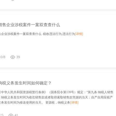
销售企业涉税案件一案双查查什么
售企业涉税案件一案双查查什么 税收违法行为,违法行为
[详情]
10/8
39
纳税义务发生时间如何确定？
《中华人民共和国资源税暂行条例》（国务院令第139号）规定：“第九条 纳税人销售
，纳税义务发生时间为收讫销售款或者取得索取销售款凭据的当天；自产自用应税产
义务发生时间为移送使用的当天。 资源税，纳税义务
[详情]
7/5
41