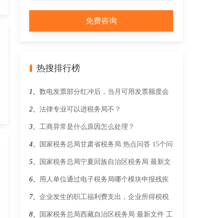
热搜排行榜
1、
数电发票部分红冲后，当月可用发票额度会
增加吗？
2、
法律专业可以进税务局不？
3、
工商异常是什么原因怎么处理？
4、
国家税务总局甘肃省税务局 热点问答 15个问
答学习：购进农产品增值税事项如何处理
5、
国家税务总局宁夏回族自治区税务局 最新文
件 国家税务总局关于进一步加大增值税期末留
6、
用人单位通过电子税务局哪个模块申报残疾
抵退税政策实施力度有关征管事项的公告
人就业保障金？
7、
企业发生的职工福利费支出，企业所得税税
前扣除限额如何计算？哪些支出属于职工福利费
8、
国家税务总局西藏自治区税务局 最新文件 工