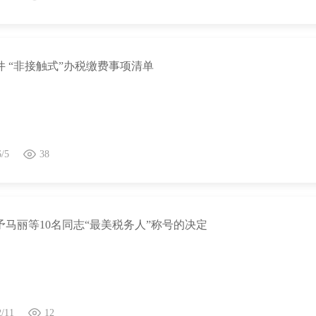
件 “非接触式”办税缴费事项清单
6/5
38
予马丽等10名同志“最美税务人”称号的决定
2/11
12