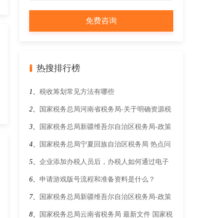
热搜排行榜
1、
税收筹划常见方法有哪些
2、
国家税务总局河南省税务局-关于明确资源税
有关政策执行口径的公告
3、
国家税务总局新疆维吾尔自治区税务局-政策
文件-热点问答-纳税人2019年3月31日前开具了
4、
国家税务总局宁夏回族自治区税务局 热点问
增值税专用发票，4月1日后因销售折让、中止或
答 在办理2023年度个人所得税综合所得年度汇
5、
企业添加办税人员后，办税人如何通过电子
者退回等情形需要开具红字发票的，具体应如何
算时可享受的税前扣除有哪些？
税务局进行确认授权？
6、
申请游戏版号流程和准备资料是什么？
处理？
7、
国家税务总局新疆维吾尔自治区税务局-政策
文件-政策解读-关于《国家税务总局关于优化企
8、
国家税务总局云南省税务局 最新文件 国家税