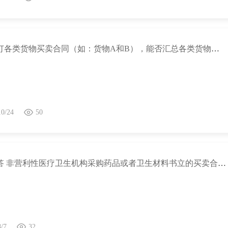
企业签订各类货物买卖合同（如：货物A和B），能否汇总各类货物名称填写《印花税税源明细表》“应税凭证名称”栏次？
10/24
50
热点问答 非营利性医疗卫生机构采购药品或者卫生材料书立的买卖合同是否免征印花税？
8/7
32