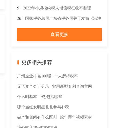
业所得税预缴纳税申报有关事项的公告》的解读
务总局关于契税纳税服务与征收管理若干事项的
9、
2022年小规模纳税人增值税征收率整理
公告
10、
国家税务总局广东省税务局关于发布《港澳
涉税专业人士在横琴粤澳深度合作区执业管理办
查看更多
法》的公告
更多相关推荐
广州企业排名100强
个人所得税率
无形资产会计分录
实用新型专利查询官网
什么叫基本工资,包括哪些
哪个当红女明星爸爸参与补税
破产和倒闭有什么区别
蛇年拜年视频素材
境外收入如何申报纳税