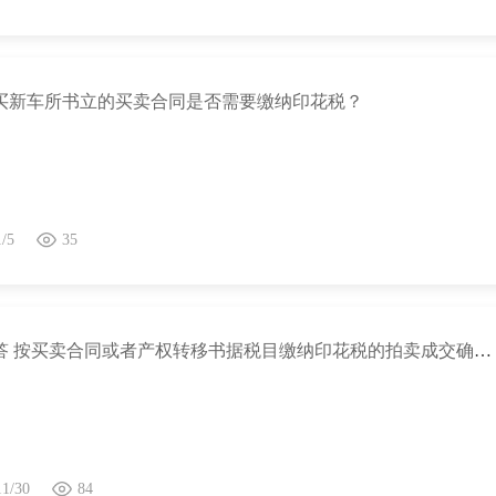
买新车所书立的买卖合同是否需要缴纳印花税？
1/5
35
热点问答 按买卖合同或者产权转移书据税目缴纳印花税的拍卖成交确认书纳税人，是否包含拍卖人？
11/30
84