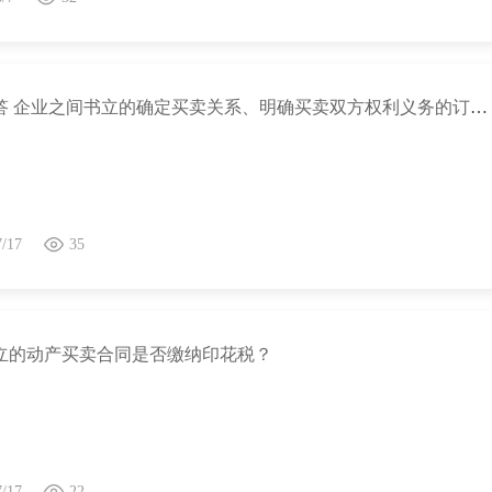
热点问答 企业之间书立的确定买卖关系、明确买卖双方权利义务的订单、要货单等单据，且未另外书立买卖合同的，是否需要缴纳印花税？
7/17
35
立的动产买卖合同是否缴纳印花税？
7/17
22