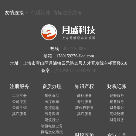
友情连接：
代理记账
商标注册流程
热线：
400-716-8870
邮箱：1780159276@qq.com
地址：上海市宝山区月浦镇四元路19号人才开发院主楼西楼510
备案：
沪ICP备13037445号-18
注册服务
资质办理
知识产权
财税记账
工商注册
餐饮食品
商标服务
记账服务
公司变更
医疗器械
专利服务
税务服务
公司注销
物流运输
著作权服务
财务审计
其它服务
劳务派遣
其它服务
高级财税
建筑行业
财务服务
增值电信业务
网络文化审批
财税政策
企业工具