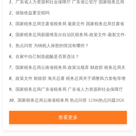
1、
广东省人力资源和社会保障厅 广东省公安厅 国家税务总局
广东省税务局关于印发《广东省查处侵害社会保险基金行为办
2、
保险收益要交税吗
法》的通知
3、
国家税务总局甘肃省税务局 最新文件 国家税务总局甘肃省
税务局办公室关于支持应对积石山县地震灾害有关税收征收管
4、
国家税务总局新疆维吾尔自治区税务局-政策文件-最新文件-
理事项的通知
市场监管总局等九部门关于推进高效办成个体工商户转型为企
5、
热点问答 为纳税人保密的情况有哪些？
业“一件事”加大培育帮扶力度的指导意见
6、
在家中自己制造硫酸是否算违法？
7、
国家税务总局云南省税务局 政策法规库 财政部 税务总局关
于离岸信托个人所得税有关事项的公告
8、
政策文件 财政部 海关总署 税务总局关于调整风力发电等增
值税政策的公告
9、
国家税务总局广东省税务局 广东省人力资源和社会保障厅
广东省医疗保障局关于延长2025年5月企业职工社会保险费缴款
10、
国家税务总局云南省税务局 热点问答 12366热点问题2026
期限有关事项的通告
年第3期（上半月）
查看更多