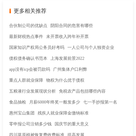
更多相关推荐
合伙制公司的优缺点
阴阳合同的危害有哪些
最新财税热点事件
未开票收入跨年补开票
国家知识产权局公务员好考吗
一人公司与个人独资企业
债权债务确认书范本
上海发展前景2022
app没有icp会被罚款吗
广州集体户口利弊
重点人群就业保障
物权为什么优于债权
五粮液行业发展现状分析
免税农产品包括哪些内容
食品抽检
月薪6000年终奖一般发多少
七一手抄报第一名
惠州宝山集团
残疾人就业保障金缴纳标准
零申报公司注销多少钱
国庆节的重大意义
四川草原植被恢复费收费标准
提高发展