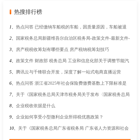
热搜排行榜
1、
热点问答 已经缴纳车船税的车船，因质量原因，车船被退
回生产企业或者经销商的，纳税人可以申请退还车船税吗？
2、
国家税务总局新疆维吾尔自治区税务局-政策文件-最新文件-
国家税务总局等9部门关于开展2026年助力小微经营主体发
3、
房产税税收筹划有哪些要点 房产税纳税筹划技巧
展“春雨润苗”专项行动的通知
4、
政策文件 财政部 税务总局 工业和信息化部关于调整节能汽
车、新能源汽车车船税优惠政策的公告
5、
腾讯云与千锋联合开发，深度了解一站式电商直播运营
6、
热点问答 浙江省2025年社会保险费缴费基数上下限标准是
多少？
7、
关于《国家税务总局天津市税务局关于发布〈国家税务总局
天津市税务局关于本市公共交通车辆免征车船税的规定〉的公
8、
企业税收依据是什么
告》的解读
9、
企业如何享受小型微利企业所得税优惠政策？
10、
关于《国家税务总局广东省税务局 广东省人力资源和社会
保障厅 广东省医疗保障局 广东省财政厅 中国人民银行广州分