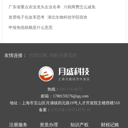
广东省重点农业龙头企业名单
六税两费怎么减免
发票电子化改革思考
湖北生物科技学院宿舍
申报免抵税额是什么意思
友情连接：
代理记账
商标注册流程
热线：
400-716-8870
邮箱：1780159276@qq.com
地址：上海市宝山区月浦镇四元路19号人才开发院主楼西楼510
备案：
沪ICP备13037445号-18
注册服务
资质办理
知识产权
财税记账