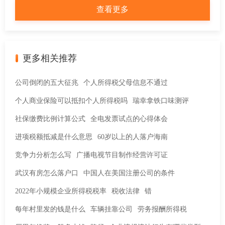
查看更多
行关于修订〈广东省城乡居民基本养老保险费和城乡居民基本
医疗保险费征收暂行办法〉的公告》的政策解读
更多相关推荐
公司倒闭的五大征兆
个人所得税父母信息不通过
个人商业保险可以抵扣个人所得税吗
瑞幸拿铁口味测评
社保缴费比例计算公式
全电发票试点的心得体会
进项税额抵减是什么意思
60岁以上的人落户海南
竞争力分析怎么写
广播电视节目制作经营许可证
武汉有房怎么落户口
中国人在美国注册公司的条件
2022年小规模企业所得税税率
税收法律
错
每年村里发的钱是什么
车辆挂靠公司
劳务报酬所得税