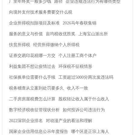
厂里年终奖一般多少钱
路径
企业违规违法行为有哪些类型
向境外支付技术服务费要交什么税
企业所得税扣除项目及标准
2026马年春联集锦
服务的意义与价值
亩均税收优胜奖
上海宝山派出所
扶贫所得税
经营所得缴纳个人所得税
证券交易印花税哪一方交
个人注册工商个体户
利益集团不想让疫情过去
环保税不征税情形
社保换单位需要什么手续
工资超过5000分两次发违法吗
税务稽查从立案到处罚要多久
收入不一致
二手房房屋税费怎么计算
股权转让收入属于什么收入
数字经济税收征管现状分析
如何投诉公司违法行为
2022深圳企业排名
对动漫产业的看法和理解
国家企业信用信息公示年度报告
哪个区是正宗上海人