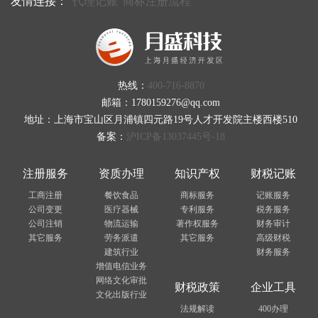
友情连接：
代理记账
商标注册流程
热线：
400-716-8870
邮箱：1780159276@qq.com
地址：上海市宝山区月浦镇四元路19号人才开发院主楼西楼510
备案：
沪ICP备13037445号-18
注册服务
资质办理
知识产权
财税记账
工商注册
餐饮食品
商标服务
记账服务
公司变更
医疗器械
专利服务
税务服务
公司注销
物流运输
著作权服务
财务审计
其它服务
劳务派遣
其它服务
高级财税
建筑行业
财务服务
增值电信业务
网络文化审批
财税政策
企业工具
文化出版行业
法规解读
400办理