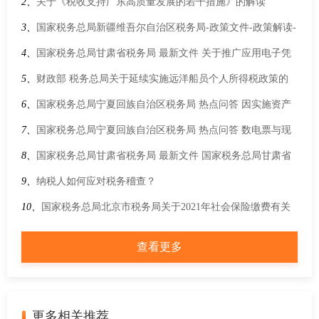
2、
关于《税收支持广东高质量发展的若干措施》的解读
3、
国家税务总局新疆维吾尔自治区税务局-政策文件-政策解读-
关于《国家税务总局 工业和信息化部关于发布〈免征车辆购置
4、
国家税务总局甘肃省税务局 最新文件 关于推广应用电子凭
税的设有固定装置的非运输专用作业车辆目录〉（第十六批）
证会计数据标准的通知
5、
财政部 税务总局关于延续实施远洋船员个人所得税政策的
的公告》的解读
公告
6、
国家税务总局宁夏回族自治区税务局 热点问答 因实施资产
重组被合并的，尚未抵扣的进项税额是否可以由合并后的纳税
7、
国家税务总局宁夏回族自治区税务局 热点问答 数电票与现
人继续抵扣？
行发票法律效力、基本用途是否相同？
8、
国家税务总局甘肃省税务局 最新文件 国家税务总局甘肃省
税务局关于2025年度职工基本养老保险费 失业保险费 工伤保险
9、
纳税人如何应对税务稽查？
费缴费基数上下限调整的通告
10、
国家税务总局北京市税务局关于2021年社会保险缴费有关
问题的通告
查看更多
更多相关推荐