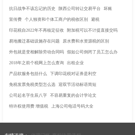
抗日战争不该忘记的历史
陕西公司转让交易平台
坏账
宣传费
个人独资和个体工商户的税收区别
避税
印花税自2022年不再核定征收
附加税可以不计提直接交吗
易地搬迁基础设施存在问题
原水费和水资源税的区别
外包就是变相解除劳动合同吗
假如公司倒闭了员工怎么办
2018年之前个税网上怎么查询
出租企业
产品软服务包括什么
下调印花税对证券是利空
免税发票免税类型怎么选
迎双节活动标语简短
公司起名字生辰八字
不容易重复的会计学论文
特许权使用费 增值税
上海公司电话号码大全