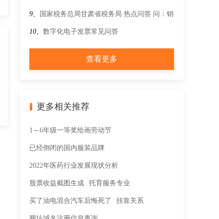
政部 税务总局 民政部 体育总局关于彩票兑奖与
9、
国家税务总局甘肃省税务局 热点问答 问：销
适用税法有关口径的公告
售额未达起征点的小规模纳税人，应如何填写申
10、
数字化电子发票常见问答
报表？
查看更多
更多相关推荐
1～6年级一等奖绘画劳动节
已经倒闭的国内服装品牌
2022年医药行业发展现状分析
股票收益截图生成
托育服务专业
买了油电混合汽车后悔死了
挂靠关系
网址域名注册信息查询