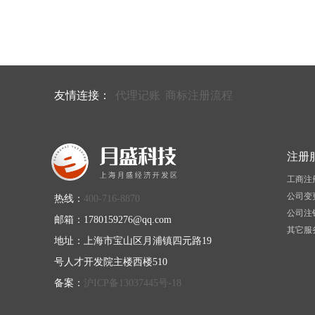
友情连接：
代理记账
商标注册流程
注册
工商注
公司变
热线：
400-716-8870
公司注
邮箱：1780159276@qq.com
其它服
地址：上海市宝山区月浦镇四元路19
号人才开发院主楼西楼510
备案：
沪ICP备13037445号-18