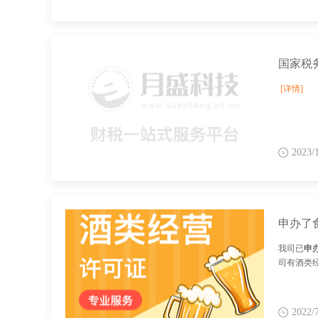
[详情]
2023/
我司已
申
司有酒类
2022/