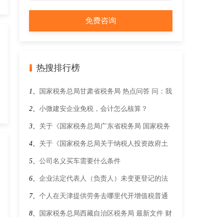
热搜排行榜
1、
国家税务总局甘肃省税务局 热点问答 问：我
是甲企业法定代表人，甲企业因管理不善纳税信
2、
小微建安企业免税，会计怎么核算？
用被评为D级，为何我名下注册登记的乙企业也
3、
关于《国家税务总局广东省税务局 国家税务
被评为D级，该怎么办呢？
总局深圳市税务局关于房产税 城镇土地使用税
4、
关于《国家税务总局关于纳税人投资政府土
困难减免税有关事项的公告》的解读
地改造项目有关营业税问题的公告》的解读
5、
公司名义买车需要什么条件
6、
企业法定代表人（负责人）未变更登记的法
律风险
7、
个人在天津提供劳务去哪里代开增值税普通
发票？需要携带什么资料？
8、
国家税务总局西藏自治区税务局 最新文件 财