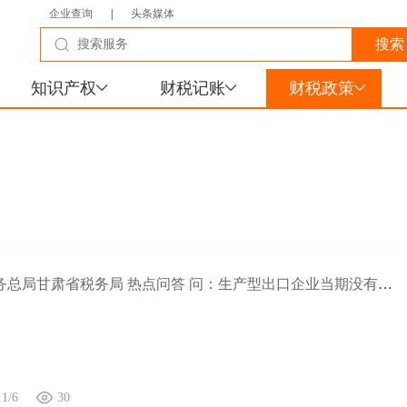
企业查询
|
头条媒体
知识产权
财税记账
财税政策
国家税务总局甘肃省税务局 热点问答 问：生产型出口企业当期没有出口退税业务，申办留抵退税是否要进行免抵退税零申报？
11/6
30