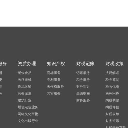
服务
资质办理
知识产权
财税记账
财税政策
册
餐饮食品
商标服务
记账服务
法规解读
更
医疗器械
专利服务
税务服务
税务筹划
销
物流运输
著作权服务
财务审计
税收优惠
务
劳务派遣
其它服务
高级财税
税务问答
建筑行业
财务服务
纳税调整
增值电信业务
纳税评估
网络文化审批
财税表单
文化出版行业
财务资讯
财税表单下载