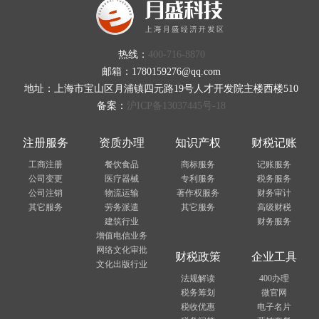
热线：
400-716-8870
邮箱：1780159276@qq.com
地址：上海市宝山区月浦镇四元路19号人才开发院主楼西楼510
备案：
沪ICP备13037445号-18
注册服务
资质办理
知识产权
财税记账
工商注册
餐饮食品
商标服务
记账服务
公司变更
医疗器械
专利服务
税务服务
公司注销
物流运输
著作权服务
财务审计
其它服务
劳务派遣
其它服务
高级财税
建筑行业
财务服务
增值电信业务
网络文化审批
财税政策
企业工具
文化出版行业
法规解读
400办理
税务筹划
微官网
税收优惠
电子名片