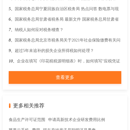
重组被合并的，尚未抵扣的进项税额是否可以由合并后的纳税
5、
国家税务总局宁夏回族自治区税务局 热点问答 数电票与现
人继续抵扣？
行发票法律效力、基本用途是否相同？
6、
国家税务总局甘肃省税务局 最新文件 国家税务总局甘肃省
税务局关于2025年度职工基本养老保险费 失业保险费 工伤保险
7、
纳税人如何应对税务稽查？
费缴费基数上下限调整的通告
8、
国家税务总局北京市税务局关于2021年社会保险缴费有关问
题的通告
9、
超过5年未追补的损失企业所得税如何处理？
10、
企业在填写《印花税税源明细表》时，如何填写“应税凭证
数量”？
查看更多
更多相关推荐
食品生产许可证范围
申请高新技术企业研发费用比例