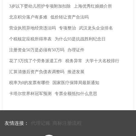
3岁以下婴幼儿照护专项附加扣除
上海优秀红娘婚介所
北京积分落户有多难
低价转让资产合法吗
营业执照异地经营违法吗
专项整治
武汉龙头企业排名
个税核定应税所得率表
为什么93是抗战胜利纪念日
注册资金50万是必须有50万吗
办理证件
花了3万找了个劳务派遣工作
税务异常
大学十大名校排行
汇算清缴后资产负债表调整吗
推进发展
税率为0的发票有哪些
国家医疗保障局最新通知
卡塔尔世界杯冠军预测
专票全额抵扣什么意思
友情连接：
代理记账
商标注册流程