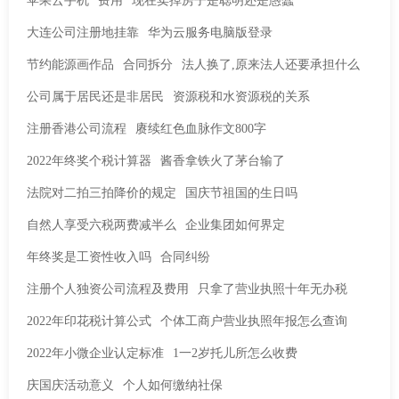
苹果云手机
费用
现在卖掉房子是聪明还是愚蠢
大连公司注册地挂靠
华为云服务电脑版登录
节约能源画作品
合同拆分
法人换了,原来法人还要承担什么
公司属于居民还是非居民
资源税和水资源税的关系
注册香港公司流程
赓续红色血脉作文800字
2022年终奖个税计算器
酱香拿铁火了茅台输了
法院对二拍三拍降价的规定
国庆节祖国的生日吗
自然人享受六税两费减半么
企业集团如何界定
年终奖是工资性收入吗
合同纠纷
注册个人独资公司流程及费用
只拿了营业执照十年无办税
2022年印花税计算公式
个体工商户营业执照年报怎么查询
2022年小微企业认定标准
1一2岁托儿所怎么收费
庆国庆活动意义
个人如何缴纳社保