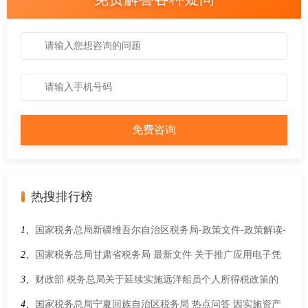
热搜排行榜
1、
国家税务总局新疆维吾尔自治区税务局-政策文件-政策解读-
关于《国家税务总局 工业和信息化部关于发布〈免征车辆购置
2、
国家税务总局甘肃省税务局 最新文件 关于推广应用电子凭
税的设有固定装置的非运输专用作业车辆目录〉（第十六批）
证会计数据标准的通知
3、
财政部 税务总局关于延续实施远洋船员个人所得税政策的
的公告》的解读
公告
4、
国家税务总局宁夏回族自治区税务局 热点问答 因实施资产