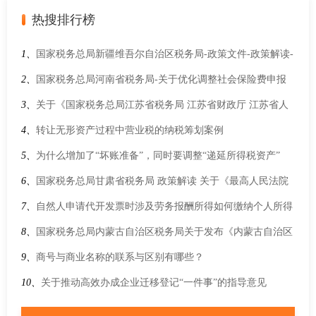
热搜排行榜
1、
国家税务总局新疆维吾尔自治区税务局-政策文件-政策解读-
关于《自治区税务局 自治区财政厅 自治区人力资源和社会保障
2、
国家税务总局河南省税务局-关于优化调整社会保险费申报
厅 中国人民银行新疆维吾尔自治区分行 自治区医疗保障局关于
缴纳流程的公告
3、
关于《国家税务总局江苏省税务局 江苏省财政厅 江苏省人
优化调整社会保险费申报缴纳流程的公告》的解读
力资源和社会保障厅 中国人民银行江苏省分行 江苏省医疗保障
4、
转让无形资产过程中营业税的纳税筹划案例
局关于优化调整社会保险费申报缴纳流程的公告》的政策解读
5、
为什么增加了“坏账准备”，同时要调整“递延所得税资产”
6、
国家税务总局甘肃省税务局 政策解读 关于《最高人民法院
关于企业破产程序中若干税费征管事项的公告》的解读
7、
自然人申请代开发票时涉及劳务报酬所得如何缴纳个人所得
税？
8、
国家税务总局内蒙古自治区税务局关于发布《内蒙古自治区
税务行政处罚裁量基准》的公告
9、
商号与商业名称的联系与区别有哪些？
10、
关于推动高效办成企业迁移登记“一件事”的指导意见