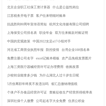
北京企业职工社保工资计算器
什么是公益性岗位
江苏税务开电子票
客户往来明细对账单
抗战胜利80周年宣传语简短
杭州文化传媒有限公司招聘
上海保安公司排名表
职业年金
双方往来账款对账证明
中国的宏观政策
中国2022女足u17小组对手
河北省工商营业执照年报
防控疫情
台湾企业100强名单
免费注册公司名字
excel记账本模板
农产品免税发票图片
上海三类医疗器械经营许可证办理费用
收购发票
少校转业能拿多少钱
为什么湖北人过十岁生日呢
5月份离职年终奖不发违法吗
省汇总缴纳增值税
个体户不办食品经营许可证
查账征收生产经营所得税率表
深圳社保个人缴费
公司起名字大全免费
住房公积金