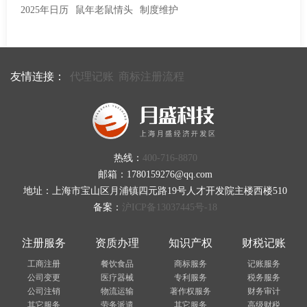
2025年日历
鼠年老鼠情头
制度维护
友情连接：
代理记账
商标注册流程
热线：
400-716-8870
邮箱：1780159276@qq.com
地址：上海市宝山区月浦镇四元路19号人才开发院主楼西楼510
备案：
沪ICP备13037445号-18
注册服务
资质办理
知识产权
财税记账
工商注册
餐饮食品
商标服务
记账服务
公司变更
医疗器械
专利服务
税务服务
公司注销
物流运输
著作权服务
财务审计
其它服务
劳务派遣
其它服务
高级财税