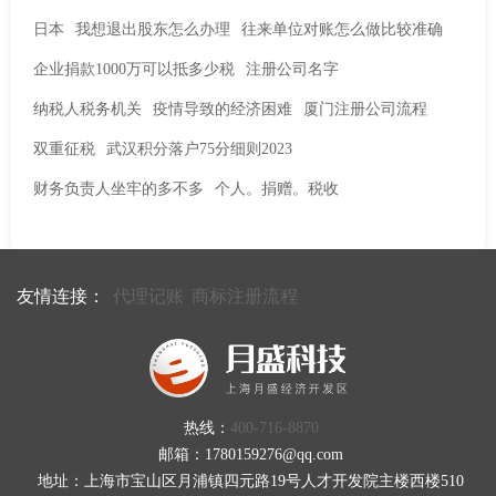
日本
我想退出股东怎么办理
往来单位对账怎么做比较准确
企业捐款1000万可以抵多少税
注册公司名字
纳税人税务机关
疫情导致的经济困难
厦门注册公司流程
双重征税
武汉积分落户75分细则2023
财务负责人坐牢的多不多
个人。捐赠。税收
友情连接：
代理记账
商标注册流程
热线：
400-716-8870
邮箱：1780159276@qq.com
地址：上海市宝山区月浦镇四元路19号人才开发院主楼西楼510