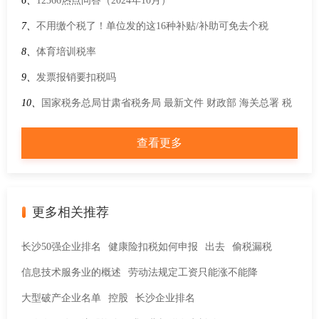
1.6L以下的小轿车，车船税有没有优惠？
6、
12366热点问答（2024年10月）
7、
不用缴个税了！单位发的这16种补贴/补助可免去个税
8、
体育培训税率
9、
发票报销要扣税吗
10、
国家税务总局甘肃省税务局 最新文件 财政部 海关总署 税
务总局关于“十五五”期间能源资源勘探开发利用进口税收优惠
查看更多
政策的通知
更多相关推荐
长沙50强企业排名
健康险扣税如何申报
出去
偷税漏税
信息技术服务业的概述
劳动法规定工资只能涨不能降
大型破产企业名单
控股
长沙企业排名