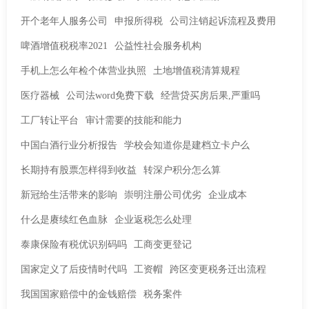
开个老年人服务公司
申报所得税
公司注销起诉流程及费用
啤酒增值税税率2021
公益性社会服务机构
手机上怎么年检个体营业执照
土地增值税清算规程
医疗器械
公司法word免费下载
经营贷买房后果,严重吗
工厂转让平台
审计需要的技能和能力
中国白酒行业分析报告
学校会知道你是建档立卡户么
长期持有股票怎样得到收益
转深户积分怎么算
新冠给生活带来的影响
崇明注册公司优劣
企业成本
什么是赓续红色血脉
企业返税怎么处理
泰康保险有税优识别码吗
工商变更登记
国家定义了后疫情时代吗
工资帽
跨区变更税务迁出流程
我国国家赔偿中的金钱赔偿
税务案件