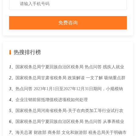
热搜排行榜
1、
国家税务总局宁夏回族自治区税务局 热点问答 残疾人就业
保障金有什么优惠政策？宁夏的缴费人如何享受减免(缓缴)政
2、
国家税务总局甘肃省税务局 政策解读 一文了解 吸纳重点群
策？
体就业税费减免政策
3、
热点问答 2023年1月1日至2027年12月31日期间，小规模纳
税人是否可以享受减半征收房产税的优惠？
4、
企业注销前留抵增值税进项税如何处理
5、
国家税务总局河南省税务局-关于在肉类加工等行业试行农
产品增值税 进项税额核定扣除办法的公告
6、
国家税务总局宁夏回族自治区税务局 热点问答 从事养殖业
企业所得税有什么优惠政策？
7、
海关总署 财政部 商务部 文化和旅游部 税务总局关于明确市