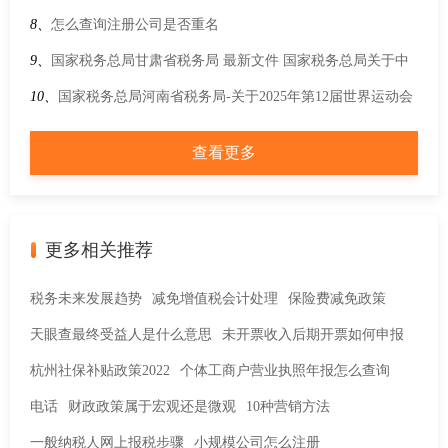
内免税店经营品种的公告
8、
怎么查询注册公司是否重名
9、
国家税务总局甘肃省税务局 最新文件 国家税务总局关于中
国与刚果 （布）、安哥拉、卢旺达等国双边税收协定及议定书
10、
国家税务总局河南省税务局-关于2025年第12届世界运动会
生效执行的公告
税收政策的通知
查看更多
更多相关推荐
税务未来发展趋势
减免增值税会计处理
保险费减免政策
天眼查最终受益人是什么意思
未开票收入后期开票如何申报
杭州社保补贴政策2022
个体工商户营业执照年报怎么查询
电话
财政政策属于宏观还是微观
10种营销方法
一般纳税人网上报税步骤
小规模公司怎么注册