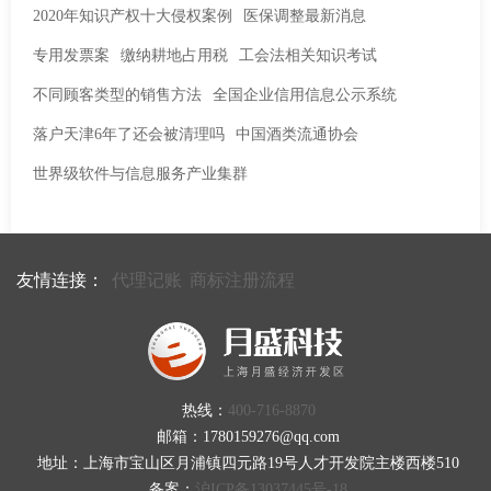
2020年知识产权十大侵权案例
医保调整最新消息
专用发票案
缴纳耕地占用税
工会法相关知识考试
不同顾客类型的销售方法
全国企业信用信息公示系统
落户天津6年了还会被清理吗
中国酒类流通协会
世界级软件与信息服务产业集群
友情连接：
代理记账
商标注册流程
热线：
400-716-8870
邮箱：1780159276@qq.com
地址：上海市宝山区月浦镇四元路19号人才开发院主楼西楼510
备案：
沪ICP备13037445号-18