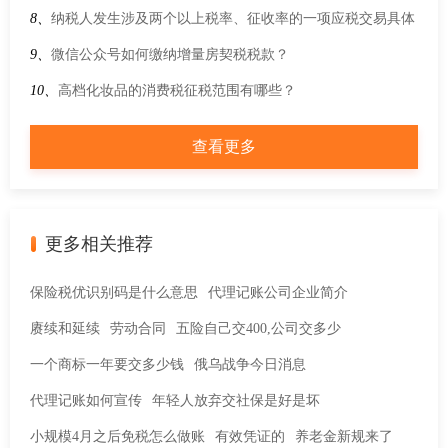
什么税？
8、
纳税人发生涉及两个以上税率、征收率的一项应税交易具体
应如何适用？
9、
微信公众号如何缴纳增量房契税税款？
10、
高档化妆品的消费税征税范围有哪些？
查看更多
更多相关推荐
保险税优识别码是什么意思
代理记账公司企业简介
赓续和延续
劳动合同
五险自己交400,公司交多少
一个商标一年要交多少钱
俄乌战争今日消息
代理记账如何宣传
年轻人放弃交社保是好是坏
小规模4月之后免税怎么做账
有效凭证的
养老金新规来了