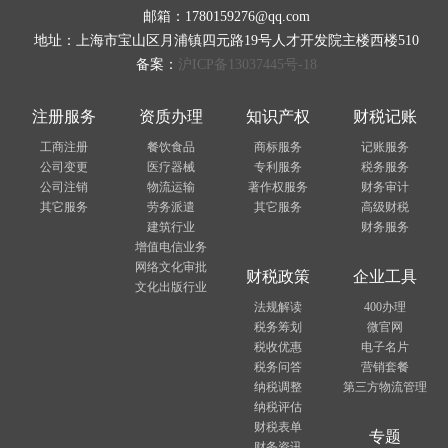
邮箱：1780159276@qq.com
地址：上海市宝山区月浦镇四元路19号人才开发院主楼西楼510
备案：
沪ICP备13037445号-18
注册服务
资质办理
知识产权
财税记账
工商注册
餐饮食品
商标服务
记账服务
公司变更
医疗器械
专利服务
税务服务
公司注销
物流运输
著作权服务
财务审计
其它服务
劳务派遣
其它服务
高级财税
建筑行业
财务服务
增值电信业务
网络文化审批
财税政策
企业工具
文化出版行业
法规解读
400办理
税务筹划
微官网
税收优惠
电子名片
税务问答
营销套餐
纳税调整
第三方物流管理
纳税评估
财税表单
专题
财务资讯