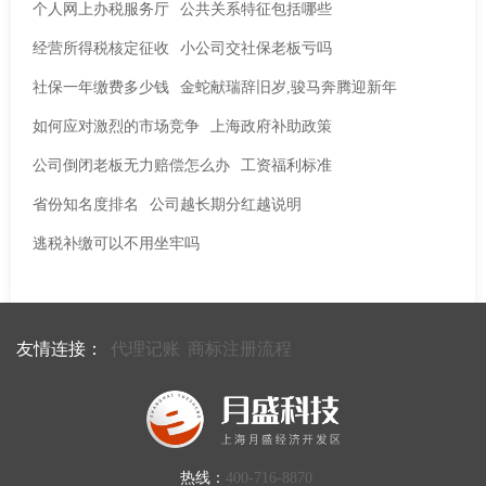
个人网上办税服务厅
公共关系特征包括哪些
经营所得税核定征收
小公司交社保老板亏吗
社保一年缴费多少钱
金蛇献瑞辞旧岁,骏马奔腾迎新年
如何应对激烈的市场竞争
上海政府补助政策
公司倒闭老板无力赔偿怎么办
工资福利标准
省份知名度排名
公司越长期分红越说明
逃税补缴可以不用坐牢吗
友情连接：
代理记账
商标注册流程
热线：
400-716-8870