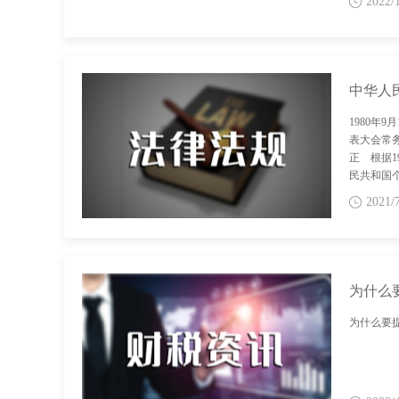
2022/
中华人
1980年
表大会常
正 根据1
民共和国个
常务委员
2021/
根据200
共和国个人
务委员会
根据201
民共和国个
为什么
常务委员
人所得税
[
为什么要提