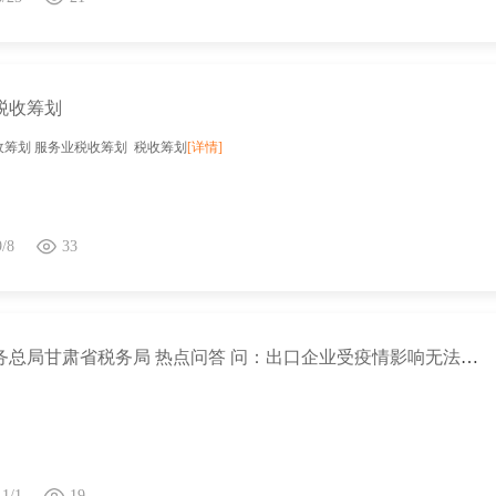
税收筹划
收筹划 服务业税收筹划 税收筹划
[详情]
9/8
33
国家税务总局甘肃省税务局 热点问答 问：出口企业受疫情影响无法收汇，但已取得出口信用保险赔款，能否办理出口退税？
11/1
19