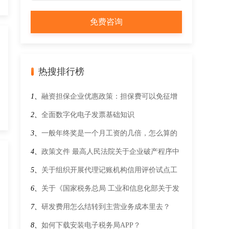
热搜排行榜
1、
融资担保企业优惠政策：担保费可以免征增
值税吗？
2、
全面数字化电子发票基础知识
3、
一般年终奖是一个月工资的几倍，怎么算的
呢
4、
政策文件 最高人民法院关于企业破产程序中
若干税费征管事项的公告
5、
关于组织开展代理记账机构信用评价试点工
作的通知
6、
关于《国家税务总局 工业和信息化部关于发
布〈免征车辆购置税的设有固定装置的非运输专
7、
研发费用怎么结转到主营业务成本里去？
用作业车辆目录〉（第十九批）的公告》的解读
8、
如何下载安装电子税务局APP？