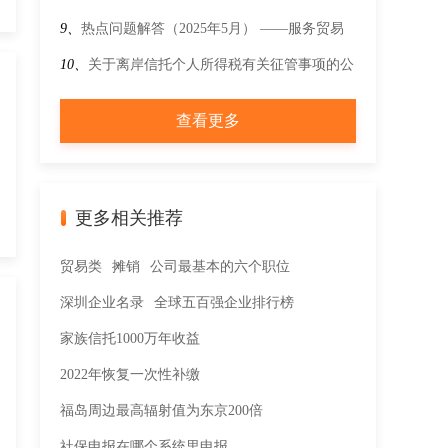
9、
热点问题解答（2025年5月） ——服务贸易
对外支付政策讲解
10、
关于离岸信托个人所得税有关征管事项的公
告
查看更多
更多相关推荐
贸易类
摊销
公司最基本的六个职位
深圳企业名录
全球五百强企业排行榜
家族信托1000万年收益
2022年恢复一次性补缴
福岛周边最高辐射值为东京200倍
社保申报在哪个系统里申报