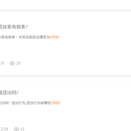
照挂靠有税务?
挂靠有税务? 办营业执照去哪里办
[详情]
7/8
20
姻违法吗?
法吗? 违法行为,违法行为有哪些
[详情]
12/28
41