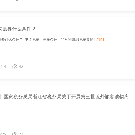
税需要什么条件？
需要什么条件？ 申请免税，免税条件，非营利组织免税资格
[详情]
7/14
42
省局文件 国家税务总局浙江省税务局关于开展第三批境外旅客购物离境退税商店备案工作的通告
8/25
21