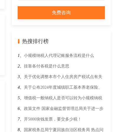
热搜排行榜
1、
小规模纳税人代理记账服务流程是什么
2、
挂靠各付各税是什么意思
3、
关于优化调整本市个人住房房产税试点有关
政策的通知
4、
关于公布2024年度城镇职工基本养老保险、
工伤保险、失业保险使用的全省全口径城镇单位
5、
增值税一般纳税人是否可以转为小规模纳税
就业人员月平均工资有关问题的通知
人？
6、
政策文件 国家金融监督管理总局关于进一步
深化和规范“银税互动”工作的通知
7、
开5000块钱发票，要交多少税！
8、
国家税务总局宁夏回族自治区税务局 热点问