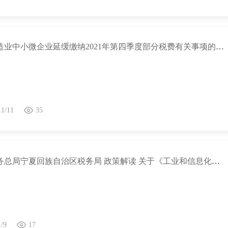
关于制造业中小微企业延缓缴纳2021年第四季度部分税费有关事项的公告
11/11
35
国家税务总局宁夏回族自治区税务局 政策解读 关于《工业和信息化部关于发布〈免征车辆购置税的设有固定装置的非运输专用作业车辆目录〉（第十三批）的公告》的解读
1/9
17