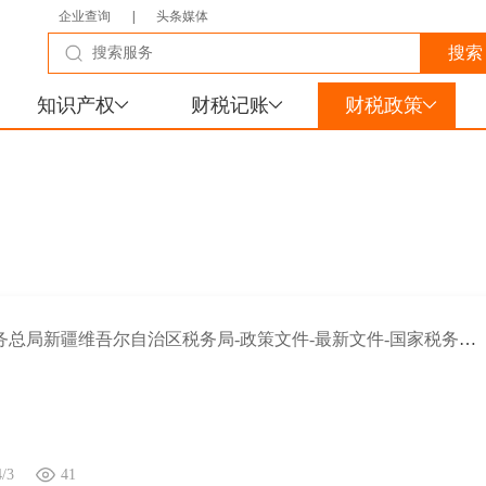
企业查询
|
头条媒体
知识产权
财税记账
财税政策
国家税务总局新疆维吾尔自治区税务局-政策文件-最新文件-国家税务总局等7部门办公厅（室）关于开展2025年助力小微经营主体发展“春雨润苗”专项行动的通知
4/3
41