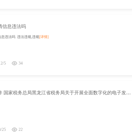
情信息违法吗
息违法吗 违法违规,违规
[详情]
12/5
34
政策文件 国家税务总局黑龙江省税务局关于开展全面数字化的电子发票受票试点工作的公告
8/25
22