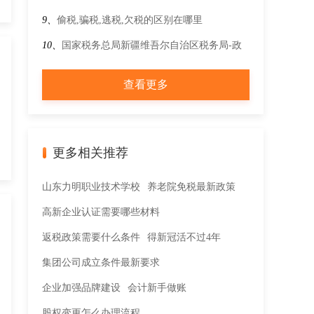
答 哪些情形不得开具增值税专用发票？
9、
偷税,骗税,逃税,欠税的区别在哪里
10、
国家税务总局新疆维吾尔自治区税务局-政
策文件-最新文件-财政部 海关总署 税务总局关
查看更多
于调整风力发电等增值税政策的公告
更多相关推荐
山东力明职业技术学校
养老院免税最新政策
高新企业认证需要哪些材料
返税政策需要什么条件
得新冠活不过4年
集团公司成立条件最新要求
企业加强品牌建设
会计新手做账
股权变更怎么办理流程