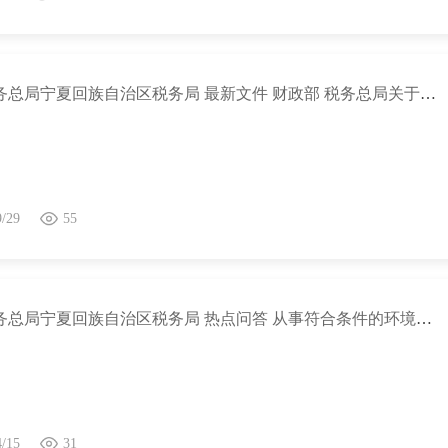
国家税务总局宁夏回族自治区税务局 最新文件 财政部 税务总局关于延续实施二手车经销有关增值税政策的公告
9/29
55
国家税务总局宁夏回族自治区税务局 热点问答 从事符合条件的环境保护、节能节水项目的所得能否定期减免企业所得税？
4/15
31