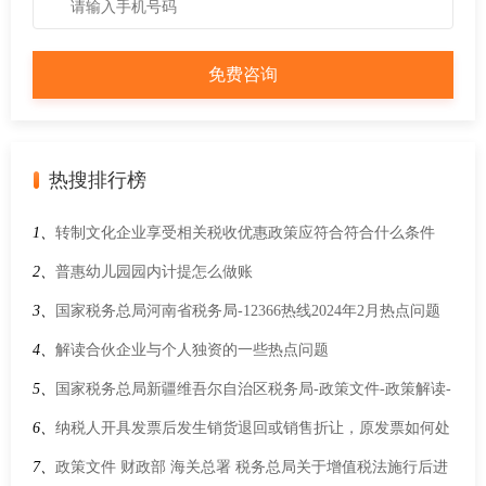
热搜排行榜
1、
转制文化企业享受相关税收优惠政策应符合符合什么条件
2、
普惠幼儿园园内计提怎么做账
3、
国家税务总局河南省税务局-12366热线2024年2月热点问题
4、
解读合伙企业与个人独资的一些热点问题
5、
国家税务总局新疆维吾尔自治区税务局-政策文件-政策解读-
关于《国家税务总局关于境外投资者以分配利润直接投资税收
6、
纳税人开具发票后发生销货退回或销售折让，原发票如何处
抵免政策有关事项的公告》的解读
理？
7、
政策文件 财政部 海关总署 税务总局关于增值税法施行后进