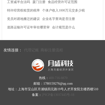
工资减半合法吗
厦门注册
食品经营许可证范围
特许经营权租赁的税率
个体户收入1000万元交多少税
党员对易地搬迁的建议
企业名字查询是否注册
道路运输许可证年审在哪里审
会计规范是什么
友情连接：
代理记账
商标注册流程
热线：
400-716-8870
邮箱：1780159276@qq.com
地址：上海市宝山区月浦镇四元路19号人才开发院主楼西楼510
备案：
沪ICP备13037445号-18