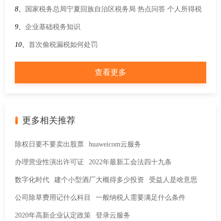
口环节增值税优惠政策衔接事项的公告
8、
国家税务总局宁夏回族自治区税务局 热点问答 个人所得税
生产经营所得可通过网络渠道如何进行申报？
9、
企业基础税务知识
10、
首次偷税漏税如何处罚
查看更多
更多相关推荐
除权日要不要卖出股票
huaweicom云服务
办理营业性演出许可证
2022年最新工会法四十九条
数字化时代
建个小型酒厂大概得多少投资
受益人是啥意思
公司除草费用记什么科目
一般纳税人需要满足什么条件
2020年高新企业认定政策
登录云服务