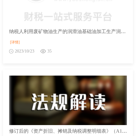
纳税人利用废矿物油生产的润滑油基础油加工生产润滑油，应如何计算缴纳消费税？
[详情]
2023/10/23
35
修订后的《资产折旧、摊销及纳税调整明细表》（A105080）有啥新变化？