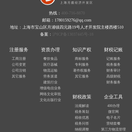
热线：
400-716-8870
邮箱：1780159276@qq.com
地址：上海市宝山区月浦镇四元路19号人才开发院主楼西楼510
备案：
沪ICP备13037445号-18
注册服务
资质办理
知识产权
财税记账
工商注册
餐饮食品
商标服务
记账服务
公司变更
医疗器械
专利服务
税务服务
公司注销
物流运输
著作权服务
财务审计
其它服务
劳务派遣
其它服务
高级财税
建筑行业
财务服务
增值电信业务
网络文化审批
财税政策
企业工具
文化出版行业
法规解读
400办理
税务筹划
微官网
税收优惠
电子名片
税务问答
营销套餐
纳税调整
第三方物流管理