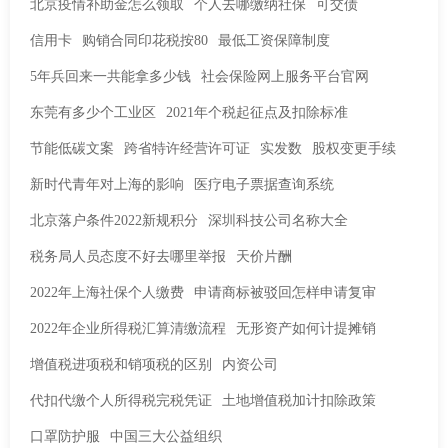
北京疫情补助金怎么领取
个人去哪缴纳社保
可交债
信用卡
购销合同印花税按80
最低工资保障制度
5年兵回来一共能拿多少钱
社会保险网上服务平台官网
东莞有多少个工业区
2021年个税起征点及扣除标准
节能低碳文案
跨省特许经营许可证
实发数
股权变更手续
新时代青年对上海的影响
医疗电子票据查询系统
北京落户条件2022新规积分
深圳科技公司名称大全
税务局人员态度不好去哪里举报
天价片酬
2022年上海社保个人缴费
申请商标被驳回怎样申请复审
2022年企业所得税汇算清缴流程
无形资产如何计提摊销
增值税进项税和销项税的区别
内资公司
代扣代缴个人所得税完税凭证
土地增值税加计扣除政策
口罩防护服
中国三大公益组织