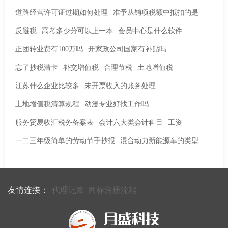
道路经营许可证过期如何处理
准予从销项税额中抵扣的是
反避税
高考多少分可以上一本
会员中心是什么软件
正团转业费有100万吗
开家政公司国家有补贴吗
忘了抄税清卡
补交增值税
合理节税
土地增值税
江苏什么企业比较多
未开票收入的账务处理
土地增值税清算规程
动漫专业好找工作吗
服务贸易收汇税务备案表
会计六大类会计科目
工资
一二三年级简单的劳动节手抄报
混合动力新能源车的类型
友情连接：
代理记账
商标注册流程