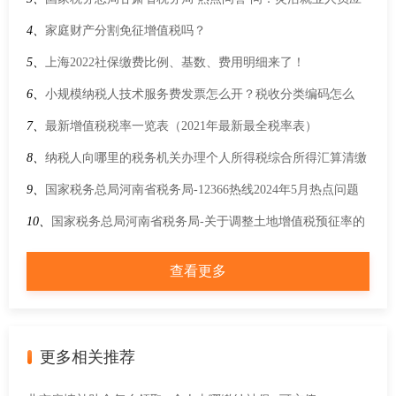
如何通过线上或线下渠道完成社保费缴纳的具体流程？
4、
家庭财产分割免征增值税吗？
5、
上海2022社保缴费比例、基数、费用明细来了！
6、
小规模纳税人技术服务费发票怎么开？税收分类编码怎么
选！
7、
最新增值税税率一览表（2021年最新最全税率表）
8、
纳税人向哪里的税务机关办理个人所得税综合所得汇算清缴
申报？
9、
国家税务总局河南省税务局-12366热线2024年5月热点问题
10、
国家税务总局河南省税务局-关于调整土地增值税预征率的
公告
查看更多
更多相关推荐