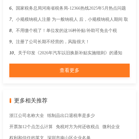
口商品交易会展期内销售的进口展品税收优惠政策的通知
6、
国家税务总局河南省税务局-12366热线2025年5月热点问题
7、
小规模纳税人注册 为一般纳税人 后，小规模纳税人期间 取
得 的专用 票可以 扣除 进口 税额 吗？
8、
不用缴个税了！单位发的这16种补贴/补助可免去个税
9、
注册了公司长期不经营的，风险很大！
10、
关于印发《2026年汽车以旧换新补贴实施细则》的通知
查看更多
更多相关推荐
浙江公司名称大全
纸制品出口退税率是多少
开票加12个点怎么计算
免税对方为何还收税点
微利企业
权利和信任的英文
深圳市南山区企业名单