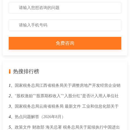
热搜排行榜
1、
国家税务总局江西省税务局关于调整房地产开发经营企业销
售未完工开发产品计税毛利率的公告
2、
“股权激励”“股票期权收入”“入股分红”是否计入用人单位社
会保险缴费工资？
3、
国家税务总局云南省税务局 最新文件 工业和信息化部关于
发布《免征车辆购置税的设有固定装置的非运输专用作业车辆
4、
热点问题解答（2026年8月）
目录》（第十一批）的公告工业和信息化部公告2023年第15号
5、
政策文件 财政部 海关总署 税务总局关于延续执行中国进出