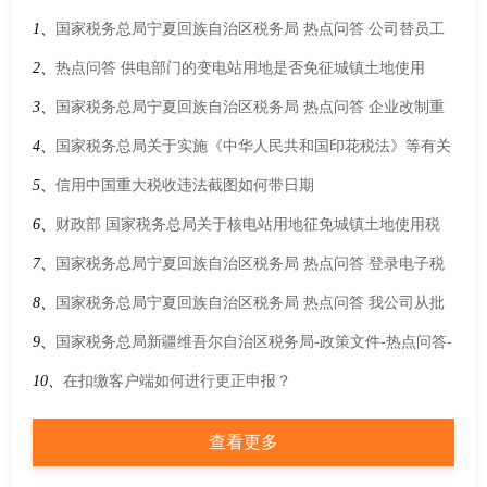
1、
国家税务总局宁夏回族自治区税务局 热点问答 公司替员工
购买商业保险，由公司支付相应的保险费给保险公司，保险公
2、
热点问答 供电部门的变电站用地是否免征城镇土地使用
司是否可以给公司开具增值税专用发票？
税？
3、
国家税务总局宁夏回族自治区税务局 热点问答 企业改制重
组及事业单位改制书立的产权转移书据是否缴纳印花税？
4、
国家税务总局关于实施《中华人民共和国印花税法》等有关
事项的公告
5、
信用中国重大税收违法截图如何带日期
6、
财政部 国家税务总局关于核电站用地征免城镇土地使用税
的通知
7、
国家税务总局宁夏回族自治区税务局 热点问答 登录电子税
务局，系统提示：“未查询到关联关系”。请问是什么原因？
8、
国家税务总局宁夏回族自治区税务局 热点问答 我公司从批
发市场购进蔬菜再销售是否免征企业所得税？
9、
国家税务总局新疆维吾尔自治区税务局-政策文件-热点问答-
纳税人2019年3月31日前开具了增值税专用发票，4月1日后因销
10、
在扣缴客户端如何进行更正申报？
售折让、中止或者退回等情形需要开具红字发票的，具体应如
查看更多
何处理？