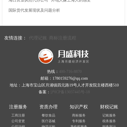
海口营业执照代办公司
外地人嫁上海人的感受
国际货代发展现状及问题分析
友情连接：
代理记账
商标注册流程
热线：
400-716-8870
邮箱：1780159276@qq.com
地址：上海市宝山区月浦镇四元路19号人才开发院主楼西楼510
备案：
沪ICP备13037445号-18
注册服务
资质办理
知识产权
财税记账
工商注册
餐饮食品
商标服务
记账服务
公司变更
医疗器械
专利服务
税务服务
公司注销
物流运输
著作权服务
财务审计