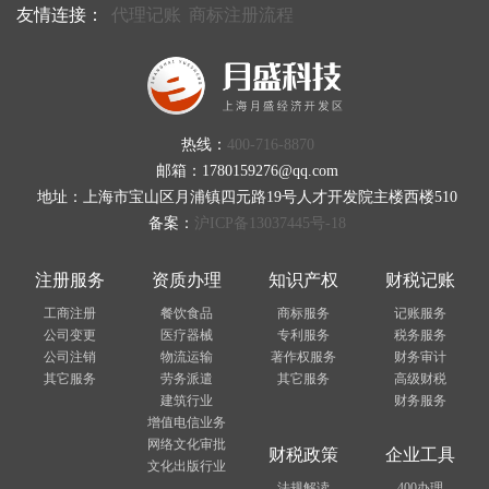
友情连接：
代理记账
商标注册流程
热线：
400-716-8870
邮箱：1780159276@qq.com
地址：上海市宝山区月浦镇四元路19号人才开发院主楼西楼510
备案：
沪ICP备13037445号-18
注册服务
资质办理
知识产权
财税记账
工商注册
餐饮食品
商标服务
记账服务
公司变更
医疗器械
专利服务
税务服务
公司注销
物流运输
著作权服务
财务审计
其它服务
劳务派遣
其它服务
高级财税
建筑行业
财务服务
增值电信业务
网络文化审批
财税政策
企业工具
文化出版行业
法规解读
400办理