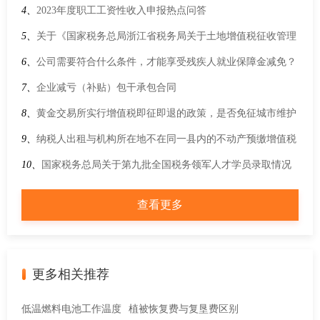
万元，季度不超过30万元，需要预缴增值税吗？
4、
2023年度职工工资性收入申报热点问答
5、
关于《国家税务总局浙江省税务局关于土地增值税征收管理
若干问题的公告》的政策解读
6、
公司需要符合什么条件，才能享受残疾人就业保障金减免？
7、
企业减亏（补贴）包干承包合同
8、
黄金交易所实行增值税即征即退的政策，是否免征城市维护
建设税、教育费附加？
9、
纳税人出租与机构所在地不在同一县内的不动产预缴增值税
适用的预征率是多少？
10、
国家税务总局关于第九批全国税务领军人才学员录取情况
的通告
查看更多
更多相关推荐
低温燃料电池工作温度
植被恢复费与复垦费区别